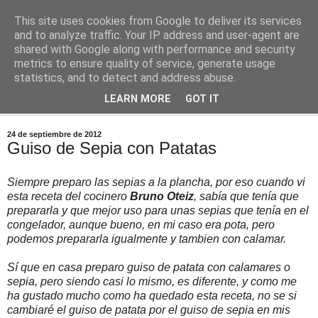
This site uses cookies from Google to deliver its services
Comoju
and to analyze traffic. Your IP address and user-agent are
shared with Google along with performance and security
metrics to ensure quality of service, generate usage
La Cocina del Día a Día y el día a día de la Gastronomía
statistics, and to detect and address abuse.
LEARN MORE
GOT IT
▼
24 de septiembre de 2012
Guiso de Sepia con Patatas
Siempre preparo las sepias a la plancha, por eso cuando vi
esta receta del cocinero
Bruno Oteiz
, sabía que tenía que
prepararla y que mejor uso para unas sepias que tenía en el
congelador, aunque bueno, en mi caso era pota, pero
podemos prepararla igualmente y tambien con calamar.
Sí que en casa preparo guiso de patata con calamares o
sepia, pero siendo casi lo mismo, es diferente, y como me
ha gustado mucho como ha quedado esta receta, no se si
cambiaré el guiso de patata por el guiso de sepia en mis