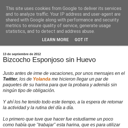
This site uses cookies from Google to deliver its services
Comoju
and to analyze traffic. Your IP address and user-agent are
shared with Google along with performance and security
metrics to ensure quality of service, generate usage
La Cocina del Día a Día y el día a día de la Gastronomía
statistics, and to detect and address abuse.
LEARN MORE
GOT IT
▼
13 de septiembre de 2012
Bizcocho Esponjoso sin Huevo
Justo antes de irme de vacaciones, por unos mensajes en el
Twitter
, los de
Yolanda
me hicieron llegar un par de
paquetes de su harina para que la probara y además sin
ningún tipo de obligación.
Y ahí los he tenido todo este tiempo, a la espera de retomar
la actividad y la rutina del día a día.
Lo primero que tuve que hacer fue estudiarme un poco
como había que "trabajar" esta harina, que es para utilizar