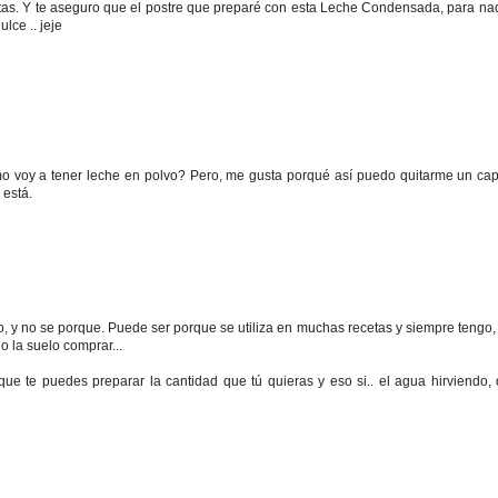
ctas. Y te aseguro que el postre que preparé con esta Leche Condensada, para na
lce .. jeje
 voy a tener leche en polvo? Pero, me gusta porqué así puedo quitarme un capr
 está.
, y no se porque. Puede ser porque se utiliza en muchas recetas y siempre tengo
la suelo comprar...
ue te puedes preparar la cantidad que tú quieras y eso si.. el agua hirviendo, 