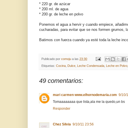
* 220 gr. de azúcar
* 200 ml. de agua
* 200 gr. de leche en polvo
Ponemos el agua a hervir y cuando empiece, añadimo
cucharadas, para evitar que se nos formen grumos, la
Batimos con fuerza cuando ya esté toda la leche inco
Publicado por
comoju
a las
23:30
Etiquetas:
Cocina
,
Dulce
,
Leche Condensada
,
Leche en Polvo
49 comentarios:
mari carmen www.elhornodemaria.com
9/10/
Tomaaaaaaaa que lista,ala me la quedo,un bs
Responder
Chez Silvia
9/10/11 23:56