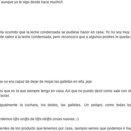
, aunque yo te sigo desde hace mucho!!
ía ocurrido que la leche condensada se pudiese hacer en casa. Yo no soy muy
uerte sabor a la leche condensada, pero reconozco que a algunos postres le queda
 no era capaz de dejar de mojar las galletas en ella..jeje
es que es la que siempre tengo en casa. Así que no puedo decir como sale con ot
racias
ualmente la cuchara, los dedos, las galletas.. Un peligro, como todas l
rendemos l@s un@s de l@s otr@s cosas nuevas ;-)
redientes de los producto que tenemos por casa, siempre vemos que podemos ir ha