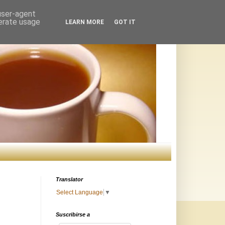
 user-agent
nerate usage
LEARN MORE
GOT IT
Translator
Select Language
▼
Suscribirse a