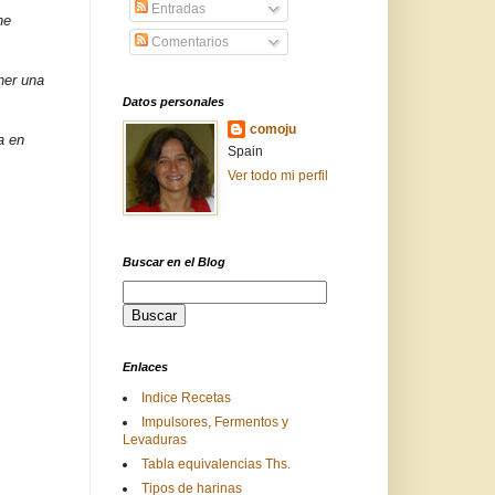
Entradas
he
Comentarios
ner una
Datos personales
comoju
a en
Spain
Ver todo mi perfil
Buscar en el Blog
Enlaces
Indice Recetas
Impulsores, Fermentos y
Levaduras
Tabla equivalencias Ths.
Tipos de harinas