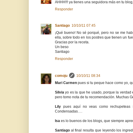
AHHH!!! ya tienes una seguidora más en tu blog
Responder
Santiago
10/10/11 07:45
¡Qué bueno! No sé porqué, pero no se me habr
ella, sobre todo en los postres que tienen un f
Gracias por la receta.
Un beso
Santiago
Responder
comoju
10/10/11 08:34
Mari Carmen
pues si tu peque hace como yo, que
Silvia
yo es la que he usado, porque la verdad 
pero tomo nota de tu recomendación. Muchas G
Lily
pues aquí no veas como rechupeteas ig
Condensadas….
Isa
es lo buenos de los blogs, que siempre ap
Santiago
al final resulta que leyendo los ing