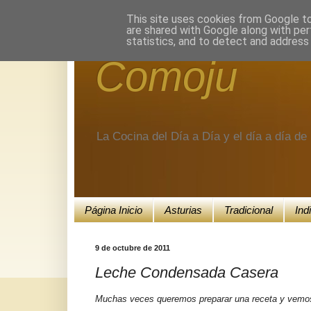
Encuéntranos en Google+.
This site uses cookies from Google to 
are shared with Google along with per
statistics, and to detect and address
Comoju
La Cocina del Día a Día y el día a día d
Página Inicio
Asturias
Tradicional
Ind
9 de octubre de 2011
Leche Condensada Casera
Muchas veces queremos preparar una receta y vemos