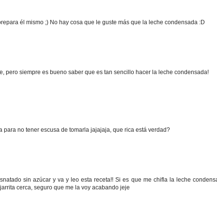
a prepara él mismo ;) No hay cosa que le guste más que la leche condensada :D
, pero siempre es bueno saber que es tan sencillo hacer la leche condensada!
 para no tener escusa de tomarla jajajaja, que rica está verdad?
natado sin azúcar y va y leo esta receta!! Si es que me chifla la leche condens
 jarrita cerca, seguro que me la voy acabando jeje