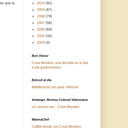
►
2010
(92)
mo que la
►
2009
(87)
►
2008
(79)
►
2007
(56)
►
2006
(69)
►
2005
(30)
►
2004
(4)
Bon Viveur
Cova Morales, una década en el día
a día gastronómico
Brócoli al día
#twittervista con para +Brócoli
Verlanga. Revista Cultural Valenciana
Un vermut con... Cova Morales
WannaChef
Coffee break con Cova Morales