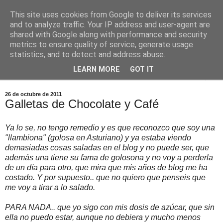
This site uses cookies from Google to deliver its services
Comoju
and to analyze traffic. Your IP address and user-agent are
shared with Google along with performance and security
metrics to ensure quality of service, generate usage
La Cocina del Día a Día y el día a día de la Gastronomía
statistics, and to detect and address abuse.
LEARN MORE
GOT IT
▼
26 de octubre de 2011
Galletas de Chocolate y Café
Ya lo se, no tengo remedio y es que reconozco que soy una
"llambiona" (golosa en Asturiano) y ya estaba viendo
demasiadas cosas saladas en el blog y no puede ser, que
además una tiene su fama de golosona y no voy a perderla
de un día para otro, que mira que mis años de blog me ha
costado. Y por supuesto.. que no quiero que penseis que
me voy a tirar a lo salado.
PARA NADA.. que yo sigo con mis dosis de azúcar, que sin
ella no puedo estar, aunque no debiera y mucho menos