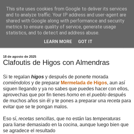
This site uses cookies from Google to deliver its services
Comoju
and to analyze traffic. Your IP address and user-agent are
shared with Google along with performance and security
metrics to ensure quality of service, generate usage
La Cocina del Día a Día y el día a día de la Gastronomía
statistics, and to detect and address abuse.
LEARN MORE
GOT IT
▼
18 de agosto de 2025
Clafoutis de Higos con Almendras
Si te regalan
higos
y después de ponerte morada
comiéndolos
y de preparar
Mermelada de Higos
, aun así
siguen llegando y ya no sabes que puedes hacer con ellos,
aprovechas que por fin tienes
horno
en el
pueblo
después
de muchos años sin él y te pones a preparar una
receta
para
evitar que se te pongan malos.
Eso sí,
recetas sencillas
, que no están las
temperaturas
para liarse demasiado en la
cocina
, aunque luego bien que
se agradece el resultado