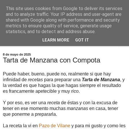
This site uses cookies from Google to deliver its services
Comoju
and to analyze traffic. Your IP address and user-agent are
shared with Google along with performance and security
metrics to ensure quality of service, generate usage
La Cocina del Día a Día y el día a día de la Gastronomía
statistics, and to detect and address abuse.
LEARN MORE
GOT IT
▼
8 de mayo de 2025
Tarta de Manzana con Compota
Puede haber, bueno, puede no, realmente si que hay
infinidad de
recetas
para preparar una
Tarta de Manzana
, y
la verdad es que hagas la que hagas siempre el resultado
es francamente apetecible y muy
rico
.
Y por eso, es ver una
receta
de éstas y con la excusa de
tener en ese momento muchas
manzanas
en casa, tener
que ponerme a prepararla.
La receta la vi en
Pazo de Vilane
y para mi gusto y como les