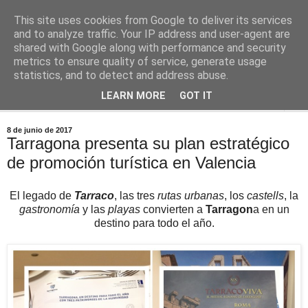
This site uses cookies from Google to deliver its services
Comoju
and to analyze traffic. Your IP address and user-agent are
shared with Google along with performance and security
metrics to ensure quality of service, generate usage
La Cocina del Día a Día y el día a día de la Gastronomía
statistics, and to detect and address abuse.
LEARN MORE
GOT IT
▼
8 de junio de 2017
Tarragona presenta su plan estratégico
de promoción turística en Valencia
El legado de
Tarraco
, las tres
rutas urbanas
, los
castells
, la
gastronomía
y las
playas
convierten a
Tarragon
a en un
destino para todo el año.