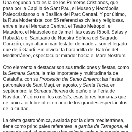
Una segunda ruta es la de los Primeros Cristianos, que
pasa por la Capilla de Sant Pau, el Museo y Necrópolis
Paleocristianos o la Basílica del Parc Central. Y por último,
la Ruta Modernista, con 55 referencias civiles y religiosas,
entre ellas el Mercado Central, el Teatro Metropol, el
Matadero, el Mausoleo de Jaime I, las casas Ripoll, Salas y
Rabadà o el Santuario de Nuestra Señora del Sagrado
Corazón, cuyo altar y manifestator de madera son el legado
que dejó Gaudí. Sin olvidar la barandilla del Balcón del
Mediterráneo, espectacular mirador hacia el Mare Nostrum.
Otro elemento a destacar son sus tradiciones y fiestas, como
la
Semana Santa
, la más importante y multitudinaria de
Cataluña, con su
Procesión del Santo Entierro
; las fiestas
patronales de Sant Magí, en agosto, y
Santa Tecla
, en
septiembre; la
Semana literaria
de otoño o la Feria de
Navidad. Y cómo no, los
castells
, esas torres humanas que
de junio a octubre ofrecen uno de los grandes espectáculos
de la ciudad.
La oferta gastronómica, avalada por la dieta mediterránea,
tiene como principales referentes la
gamba de Tarragona
, el