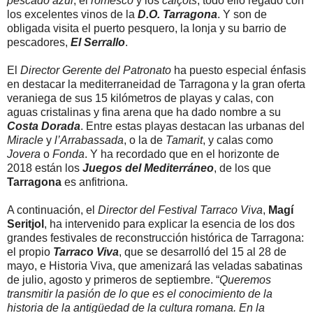
pescado azul
, el
romesco
y los
calçots
, todo ello regado con
los excelentes vinos de la
D.O. Tarragona
. Y son de
obligada visita el puerto pesquero, la lonja y su barrio de
pescadores,
El Serrallo
.
El
Director Gerente del Patronato
ha puesto especial énfasis
en destacar la mediterraneidad de Tarragona y la gran oferta
veraniega de sus 15 kilómetros de playas y calas, con
aguas cristalinas y fina arena que ha dado nombre a su
Costa Dorada
. Entre estas playas destacan las urbanas del
Miracle
y
l’Arrabassada
, o la de
Tamarit
, y calas como
Jovera
o
Fonda
. Y ha recordado que en el horizonte de
2018 están los
Juegos del Mediterráneo
, de los que
Tarragona
es anfitriona.
A continuación, el
Director del Festival Tarraco Viva
,
Magí
Seritjol
, ha intervenido para explicar la esencia de los dos
grandes festivales de reconstrucción histórica de Tarragona:
el propio
Tarraco Viva
, que se desarrolló del 15 al 28 de
mayo, e Historia Viva, que amenizará las veladas sabatinas
de julio, agosto y primeros de septiembre. “
Queremos
transmitir la pasión de lo que es el conocimiento de la
historia de la antigüedad de la cultura romana. En la