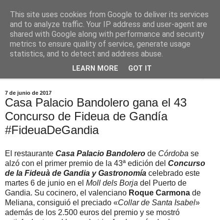
This site uses cookies from Google to deliver its services
Comoju
and to analyze traffic. Your IP address and user-agent are
shared with Google along with performance and security
metrics to ensure quality of service, generate usage
La Cocina del Día a Día y el día a día de la Gastronomía
statistics, and to detect and address abuse.
LEARN MORE
GOT IT
▼
7 de junio de 2017
Casa Palacio Bandolero gana el 43
Concurso de Fideua de Gandía
#FideuaDeGandia
El restaurante
Casa Palacio Bandolero
de
Córdoba
se
alzó con el primer premio de la 43ª edición del
Concurso
de la Fideuà de Gandia y Gastronomía
celebrado este
martes 6 de junio en el
Moll dels Borja
del Puerto de
Gandia. Su cocinero, el valenciano
Roque Carmona
de
Meliana, consiguió el preciado «
Collar de Santa Isabel
»
además de los 2.500 euros del premio y se mostró