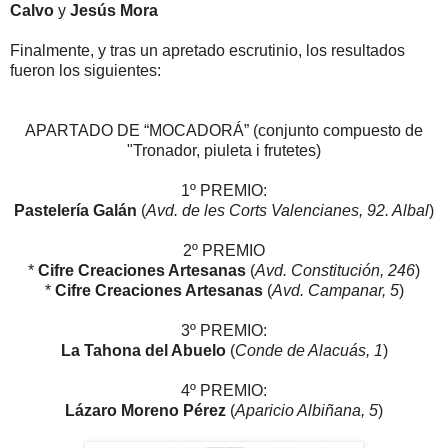
Calvo
y
Jesús Mora
Finalmente, y tras un apretado escrutinio, los resultados
fueron los siguientes:
APARTADO DE “MOCADORÁ” (conjunto compuesto de
"Tronador, piuleta i frutetes)
1º PREMIO:
Pastelería Galán
(
Avd. de les Corts Valencianes, 92. Albal
)
2º PREMIO
*
Cifre Creaciones Artesanas
(
Avd. Constitución, 246
)
*
Cifre Creaciones Artesanas
(
Avd. Campanar, 5
)
3º PREMIO:
La Tahona del Abuelo
(
Conde de Alacuás, 1
)
4º PREMIO:
Lázaro Moreno Pérez
(
Aparicio Albiñana, 5
)