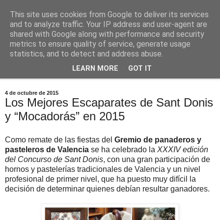
This site uses cookies from Google to deliver its services
Comoju
and to analyze traffic. Your IP address and user-agent are
shared with Google along with performance and security
metrics to ensure quality of service, generate usage
La Cocina del Día a Día y el día a día de la Gastronomía
statistics, and to detect and address abuse.
LEARN MORE
GOT IT
▼
4 de octubre de 2015
Los Mejores Escaparates de Sant Donis
y “Mocadorás” en 2015
Como remate de las fiestas del
Gremio de panaderos y
pasteleros de Valencia
se ha celebrado la
XXXIV edición
del Concurso de Sant Donis
, con una gran participación de
hornos y pastelerías tradicionales de Valencia y un nivel
profesional de primer nivel, que ha puesto muy difícil la
decisión de determinar quienes debían resultar ganadores.