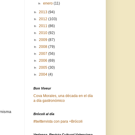
►
enero
(11)
►
2013
(94)
►
2012
(103)
►
2011
(86)
►
2010
(92)
►
2009
(87)
►
2008
(79)
►
2007
(56)
►
2006
(69)
►
2005
(30)
►
2004
(4)
Bon Viveur
Cova Morales, una década en el día
a día gastronómico
a misma
Brócoli al día
#twittervista con para +Brócoli
Verlanga. Revista Cultural Valenciana