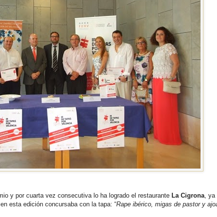
mio y por cuarta vez consecutiva lo ha logrado el restaurante
La Cigrona
, ya
en esta edición concursaba con la tapa: “
Rape ibérico, migas de pastor y ajo