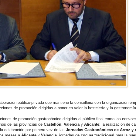
aboración público-privada que mantiene la conselleria con la organización emp
cciones de promoción dirigidas a poner en valor la hostelería y la gastronomía
aciones de promoción gastronómica dirigidas al público final como las convoca
inos de las provincias de
Castellón
,
Valencia
y
Alicante
; la realización de 
la celebración por primera vez de las
Jornadas Gastronómicas de Arroz y 
mos meses a
Alicante
y
Valencia
, jornadas de
cocina tradicional
para la pue