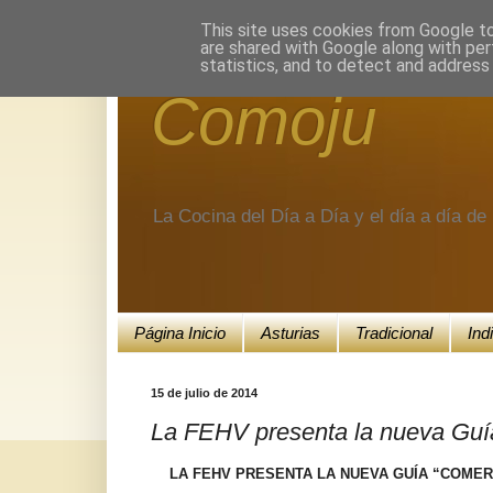
Encuéntranos en Google+.
This site uses cookies from Google to 
are shared with Google along with per
statistics, and to detect and address
Comoju
La Cocina del Día a Día y el día a día d
Página Inicio
Asturias
Tradicional
Ind
15 de julio de 2014
La FEHV presenta la nueva Guí
LA FEHV PRESENTA LA NUEVA GUÍA “COMER