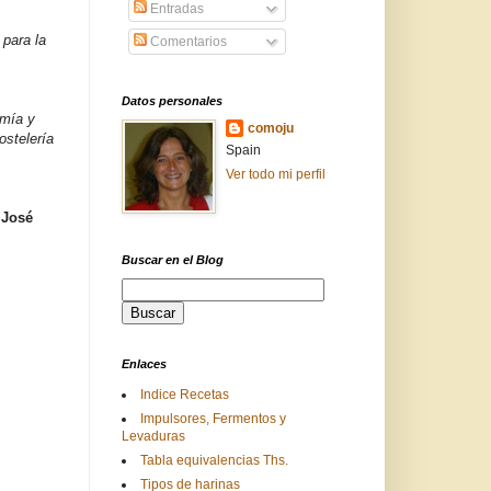
Entradas
 para la
Comentarios
Datos personales
omía y
comoju
ostelería
Spain
Ver todo mi perfil
,
José
Buscar en el Blog
Enlaces
Indice Recetas
Impulsores, Fermentos y
Levaduras
Tabla equivalencias Ths.
Tipos de harinas