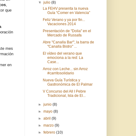
▼
julio
(8)
cos
,
La FEHV presenta la nueva
tor que
Guía “Comer en Valencia”
Feliz Verano y ya por fin...
Vacaciones 2014
a
Presentación de "Dolia" en el
boración
Mercado de Russafa
Abre "Canalla Bar"', la barra de
"Canalla Bistro" ...
este mes
El vídeo del verano que
ormación
emociona a la red: La
Case...
omer en
Arroz con Leche... sin Arroz
#carritosolidario
Nueva Guía Turística y
Gastronómica de El Palmar
V Concurso del All I Pebre
Tradicional, Isla de El...
►
junio
(8)
►
mayo
(8)
►
abril
(9)
►
marzo
(9)
►
febrero
(10)