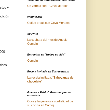
Un vermut con... Cova Morales
rtes y
edición
WannaChef
Coffee break con Cova Morales
SoyVital
La cuchara del mes de Agosto:
Comoju
.000
Entrevista en "Helios es vida"
Comoju
bidos
Receta invitada en Tusrecetas.tv
La receta invitada: "
Saboyanas de
chocolate
"
Gracias a PabloD Gourmet por su
entrevista
Cova y la generosa cordialidad de
su cocina en Comoju