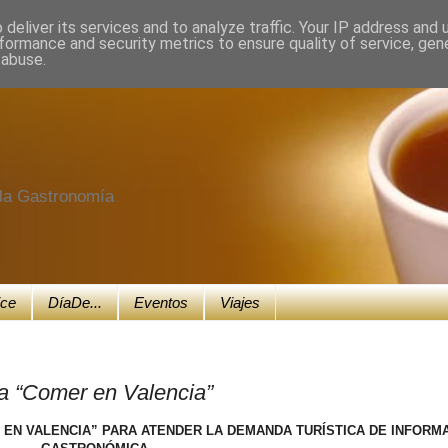
deliver its services and to analyze traffic. Your IP address and
formance and security metrics to ensure quality of service, ge
 abuse.
e la Gastronomía
ice
DíaDe...
Eventos
Viajes
a “Comer en Valencia”
 EN VALENCIA” PARA ATENDER LA DEMANDA TURÍSTICA DE INFORM