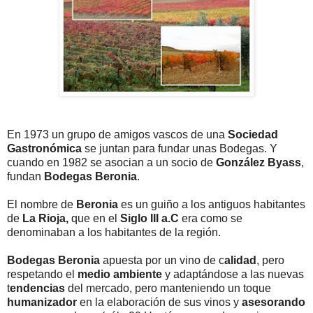
En 1973 un grupo de amigos vascos de una
Sociedad
Gastronómica
se juntan para fundar unas Bodegas. Y
cuando en 1982 se asocian a un socio de
González Byass
,
fundan
Bodegas Beronia
.
El nombre de
Beronia
es un guiño a los antiguos habitantes
de
La Rioja,
que en el
Siglo III a.C
era como se
denominaban a los habitantes de la región.
Bodegas Beronia
apuesta por un vino de c
alidad
, pero
respetando el
medio ambiente
y adaptándose a las nuevas
t
endencias
del mercado, pero manteniendo un toque
humanizador
en la elaboración de sus vinos y
asesorando