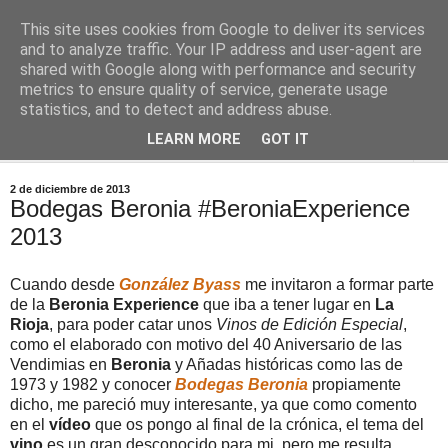
This site uses cookies from Google to deliver its services
Comoju
and to analyze traffic. Your IP address and user-agent are
shared with Google along with performance and security
metrics to ensure quality of service, generate usage
La Cocina del Día a Día y el día a día de la Gastronomía
statistics, and to detect and address abuse.
LEARN MORE
GOT IT
▼
2 de diciembre de 2013
Bodegas Beronia #BeroniaExperience
2013
Cuando desde
González Byass
me invitaron a formar parte
de la
Beronia Experience
que iba a tener lugar en
La
Rioja
, para poder catar unos
Vinos de Edición Especial
,
como el elaborado con motivo del 40 Aniversario de las
Vendimias en
Beronia
y Añadas históricas como las de
1973 y 1982 y conocer
Bodegas Beronia
propiamente
dicho, me pareció muy interesante, ya que como comento
en el
vídeo
que os pongo al final de la crónica, el tema del
vino
es un gran desconocido para mi, pero me resulta