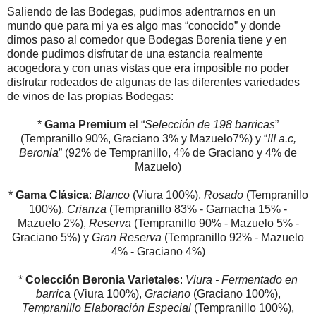
Saliendo de las Bodegas, pudimos adentrarnos en un
mundo que para mi ya es algo mas “conocido” y donde
dimos paso al comedor que Bodegas Borenia tiene y en
donde pudimos disfrutar de una estancia realmente
acogedora y con unas vistas que era imposible no poder
disfrutar rodeados de algunas de las diferentes variedades
de vinos de las propias Bodegas:
*
Gama Premium
el “
Selección de 198 barricas
”
(Tempranillo 90%, Graciano 3% y Mazuelo7%) y “
III a.c,
Beronia
” (92% de Tempranillo, 4% de Graciano y 4% de
Mazuelo)
*
Gama Clásica
:
Blanco
(Viura 100%),
Rosado
(Tempranillo
100%),
Crianza
(Tempranillo 83% - Garnacha 15% -
Mazuelo 2%),
Reserva
(Tempranillo 90% - Mazuelo 5% -
Graciano 5%) y
Gran Reserva
(Tempranillo 92% - Mazuelo
4% - Graciano 4%)
*
Colección Beronia Varietales
:
Viura - Fermentado en
barric
a (Viura 100%),
Graciano
(Graciano 100%),
Tempranillo Elaboración Especial
(Tempranillo 100%),