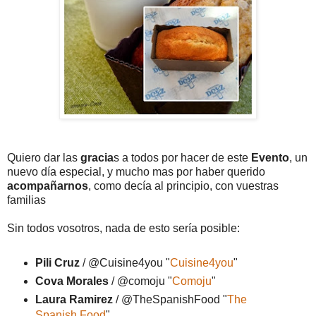
Quiero dar las
gracia
s a todos por hacer de este
Evento
, un
nuevo día especial, y mucho mas por haber querido
acompañarnos
, como decía al principio, con vuestras
familias
Sin todos vosotros, nada de esto sería posible:
Pili Cruz
/ @Cuisine4you "
Cuisine4you
"
Cova Morales
/ @comoju "
Comoju
"
Laura Ramirez
/ @TheSpanishFood "
The
Spanish Food
"