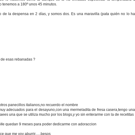
o tenemos a 180º unos 45 minutos.
de la despensa en 2 días, y somos dos. Es una maravilla (pata quién no lo h
s de esas rebanadas ?
tros panecillos italianos,no recuerdo el nombre
s muy adecuados para el desayuno,con una mermeladita de fresa casera,tengo un
traees una que se utiliza mucho por los blogs,y yo sin enterarme con la de recetitas
do.Me quedan 9 meses para poder dedicarme con adoraccion
ce que me voy aburrir......besos