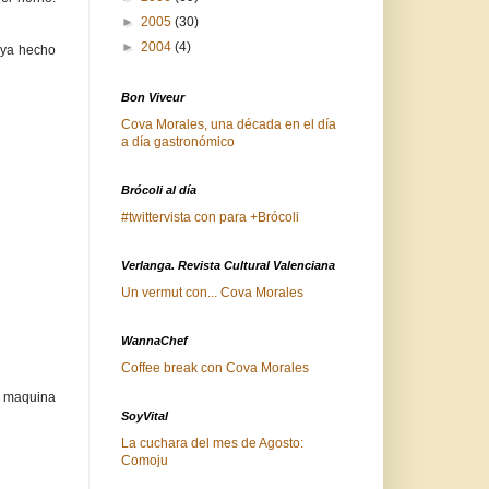
►
2005
(30)
►
2004
(4)
aya hecho
Bon Viveur
Cova Morales, una década en el día
a día gastronómico
Brócoli al día
#twittervista con para +Brócoli
Verlanga. Revista Cultural Valenciana
Un vermut con... Cova Morales
WannaChef
Coffee break con Cova Morales
a maquina
SoyVital
La cuchara del mes de Agosto:
Comoju