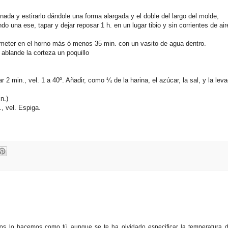
ada y estirarlo dándole una forma alargada y el doble del largo del molde,
una ese, tapar y dejar reposar 1 h. en un lugar tibio y sin corrientes de air
 meter en el horno más ó menos 35 min. con un vasito de agua dentro.
 ablande la corteza un poquillo
 2 min., vel. 1 a 40º. Añadir, como ¼ de la harina, el azúcar, la sal, y la leva
n.)
., vel. Espiga.
 lo hacemos como tú aunque se te ha olvidado especificar la temperatura d