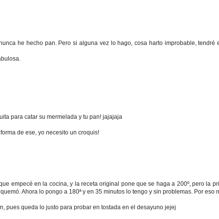
 nunca he hecho pan. Pero si alguna vez lo hago, cosa harto improbable, tendré 
abulosa.
ta para catar su mermelada y tu pan! jajajaja
forma de ese, yo necesito un croquis!
que empecé en la cocina, y la receta original pone que se haga a 200º, pero la p
 quemó. Ahora lo pongo a 180ª y en 35 minutos lo tengo y sin problemas. Por eso 
 pues queda lo justo para probar en tostada en el desayuno jejej