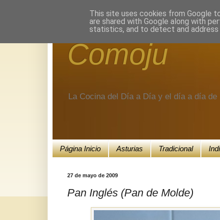
Encuéntranos en Google+.
This site uses cookies from Google to 
are shared with Google along with per
statistics, and to detect and address
Comoju
La Cocina del Día a Día y el día a día d
Página Inicio
Asturias
Tradicional
Ind
27 de mayo de 2009
Pan Inglés (Pan de Molde)