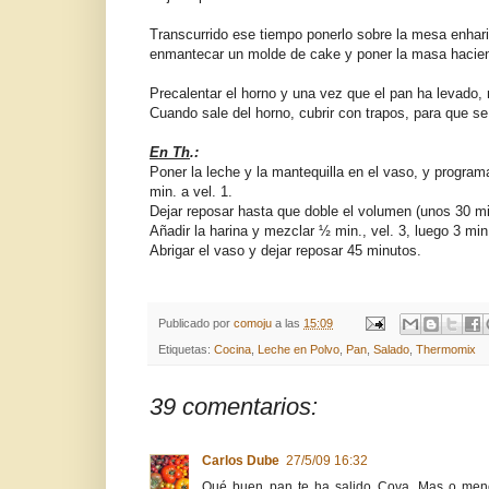
Transcurrido ese tiempo ponerlo sobre la mesa enharin
enmantecar un molde de cake y poner la masa haciendo 
Precalentar el horno y una vez que el pan ha levado,
Cuando sale del horno, cubrir con trapos, para que se
En Th
.:
Poner la leche y la mantequilla en el vaso, y programar
min. a vel. 1.
Dejar reposar hasta que doble el volumen (unos 30 mi
Añadir la harina y mezclar ½ min., vel. 3, luego 3 min
Abrigar el vaso y dejar reposar 45 minutos.
Publicado por
comoju
a las
15:09
Etiquetas:
Cocina
,
Leche en Polvo
,
Pan
,
Salado
,
Thermomix
39 comentarios:
Carlos Dube
27/5/09 16:32
Qué buen pan te ha salido Cova. Mas o menos