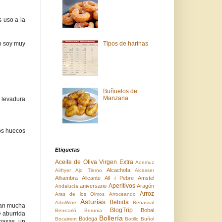
s uso a la
Tipos de harinas
yo soy muy
Buñuelos de
Manzana
 levadura
los huecos
Etiquetas
Aceite de Oliva Virgen Extra
Ademuz
Alcachofa
Airfryer
Ajo Tierno
Alcasser
Alhambra
Alicante
All i Pebre
Amstel
Aperitivos
aniversario
Aragón
Andalucía
Arroz
Aras de los Olmos
Arroceando
Asturias
Bebida
ArtisWine
Benassal
evan mucha
BlogTrip
Bobal
Benicarló
Beronia
e aburrida
Bollería
Bodega
Bocairent
Botillo
Buñol
masas, un