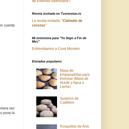
de Estrellas valenciana?
Receta invitada en Tusrecetas.tv
La receta invitada: "
Clafoutis de
cerezas
"
en cuenta
Mi entrevista para "Yo llego a Fin de
Mes"
Entrevistamos a Cova Morales
Entradas populares
Masa de
Empanadillas para
Hornear (Masa de
Aceite y Agua o
Leche)
Suspiros de
Cudillero
rimera vez
no puse la
Rosquillas de Anís