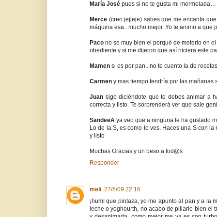
María José
pues si no te gusta mi mermelada… 
Merce
(creo jejjeje) sabes que me encanta que
máquina esa.. mucho mejor. Yo te animo a que 
Paco
no se muy bien el porqué de meterlo en e
obediente y si me dijeron que así hiciera este pa
Mamen
si es por pan.. no te cuento la de receta
Carmen
y mas tiempo tendría por las mañanas si
Juan
sigo diciéndote que te debes animar a h
correcta y listo. Te sorprenderá ver que sale gen
SandeeA
ya veo que a ninguna le ha gustado mi
Lo de la S, es como lo ves. Haces una S con la 
y listo
Muchas Gracias y un beso a tod@s
Responder
meli
27/5/09 22:16
¡hum! que pintaza, yo me apunto al pan y a la 
leche o yoghourth, no acabo de pillarle bien el t
y desanimada, como mejor me va es con turbo, 