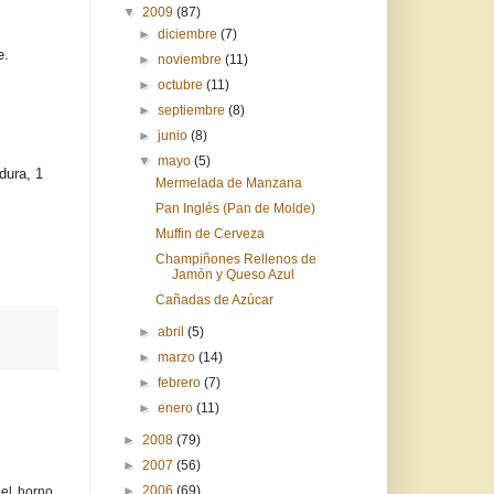
▼
2009
(87)
►
diciembre
(7)
e.
►
noviembre
(11)
►
octubre
(11)
►
septiembre
(8)
►
junio
(8)
▼
mayo
(5)
dura, 1
Mermelada de Manzana
Pan Inglés (Pan de Molde)
Muffin de Cerveza
Champiñones Rellenos de
Jamón y Queso Azul
Cañadas de Azúcar
►
abril
(5)
►
marzo
(14)
►
febrero
(7)
►
enero
(11)
►
2008
(79)
►
2007
(56)
►
2006
(69)
el horno.