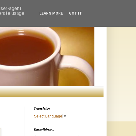
 user-agent
nerate usage
LEARN MORE
GOT IT
Translator
Select Language
▼
Suscribirse a