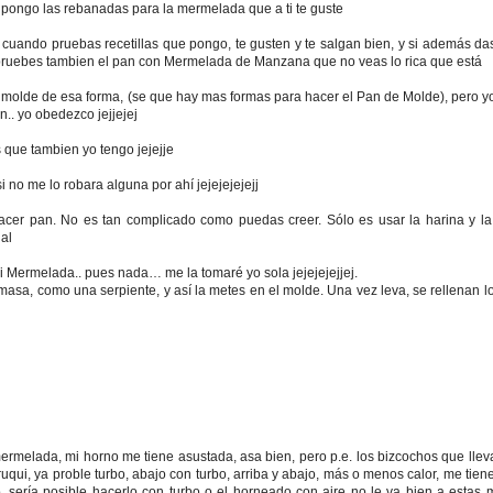
pongo las rebanadas para la mermelada que a ti te guste
 cuando pruebas recetillas que pongo, te gusten y te salgan bien, y si además da
pruebes tambien el pan con Mermelada de Manzana que no veas lo rica que está
l molde de esa forma, (se que hay mas formas para hacer el Pan de Molde), pero 
n.. yo obedezco jejjejej
s que tambien yo tengo jejejje
 no me lo robara alguna por ahí jejejejejejj
acer pan. No es tan complicado como puedas creer. Sólo es usar la harina y la
ial
 Mermelada.. pues nada… me la tomaré yo sola jejejejejjej.
masa, como una serpiente, y así la metes en el molde. Una vez leva, se rellenan 
mermelada, mi horno me tiene asustada, asa bien, pero p.e. los bizcochos que ll
ruqui, ya proble turbo, abajo con turbo, arriba y abajo, más o menos calor, me tien
sería posible hacerlo con turbo o el horneado con aire no le va bien a estas 