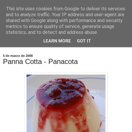
This site uses cookies from Google to deliver its services
Comoju
and to analyze traffic. Your IP address and user-agent are
shared with Google along with performance and security
metrics to ensure quality of service, generate usage
La Cocina del Día a Día y el día a día de la Gastronomía
statistics, and to detect and address abuse.
LEARN MORE
GOT IT
▼
5 de marzo de 2008
Panna Cotta - Panacota