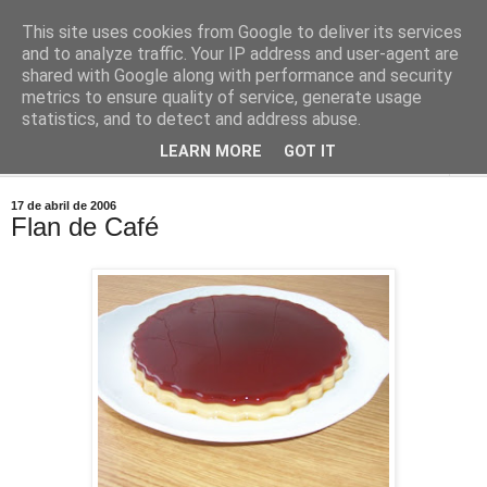
This site uses cookies from Google to deliver its services
Comoju
and to analyze traffic. Your IP address and user-agent are
shared with Google along with performance and security
metrics to ensure quality of service, generate usage
La Cocina del Día a Día y el día a día de la Gastronomía
statistics, and to detect and address abuse.
LEARN MORE
GOT IT
▼
17 de abril de 2006
Flan de Café