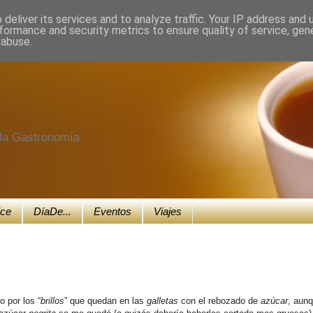
deliver its services and to analyze traffic. Your IP address and
formance and security metrics to ensure quality of service, ge
 abuse.
e la Gastronomía
ice
DíaDe...
Eventos
Viajes
 por los “
brillos
” que quedan en las
galletas
con el rebozado de
azúcar
, aunq