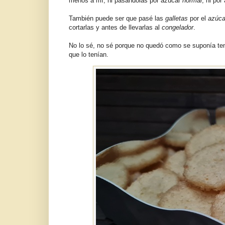
menos a mí, ni pasándolas por azúcar
normal
, ni po
También puede ser que pasé las
galletas
por el
azúc
cortarlas y antes de llevarlas al
congelador
.
No lo sé, no sé porque no quedó como se suponía tene
que lo tenían.