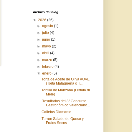
Archivo del blog
▼
2026
(26)
►
agosto
(1)
►
julio
(4)
►
junio
(1)
►
mayo
(2)
►
abril
(4)
►
marzo
(5)
►
febrero
(4)
▼
enero
(5)
Torta de Aceite de Oliva AOVE
(Torta Malagueña o T...
Tortilla de Manzana (Frittata di
Mele)
Resultados del 8º Concurso
Gastronómico Valenciano...
Galletas Diamante
Turrón Salado de Queso y
Frutos Secos