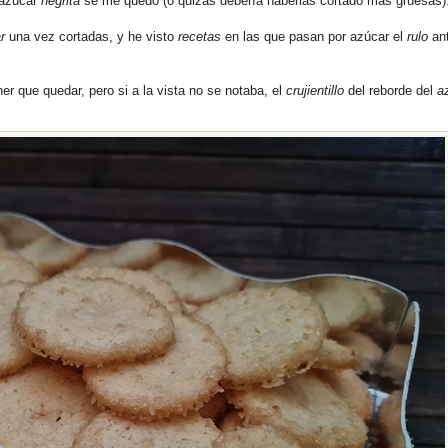
r azúcar
negrita
se me quedó (o quizás debería haberlas cortado mas gruesas)
ar
una vez cortadas, y he visto
recetas
en las que pasan por azúcar el
rulo
an
r que quedar, pero si a la vista no se notaba, el
crujientillo
del reborde del
a