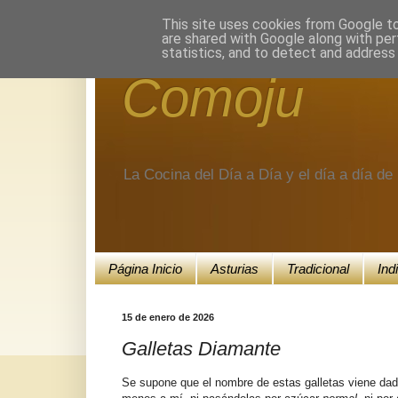
Encuéntranos en Google+.
This site uses cookies from Google to 
are shared with Google along with per
statistics, and to detect and address
Comoju
La Cocina del Día a Día y el día a día d
Página Inicio
Asturias
Tradicional
Ind
15 de enero de 2026
Galletas Diamante
Se supone que el nombre de estas galletas viene dado