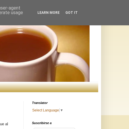
 user-agent
nerate usage
LEARN MORE
GOT IT
Translator
Select Language
▼
Suscribirse a
ue al