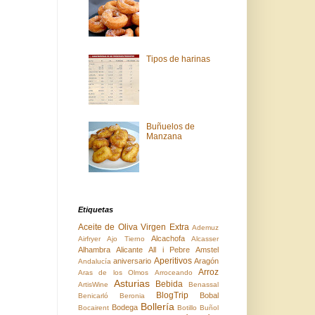
Tipos de harinas
Buñuelos de
Manzana
Etiquetas
Aceite de Oliva Virgen Extra
Ademuz
Alcachofa
Airfryer
Ajo Tierno
Alcasser
Alhambra
Alicante
All i Pebre
Amstel
Aperitivos
aniversario
Aragón
Andalucía
Arroz
Aras de los Olmos
Arroceando
Asturias
Bebida
ArtisWine
Benassal
BlogTrip
Bobal
Benicarló
Beronia
Bollería
Bodega
Bocairent
Botillo
Buñol