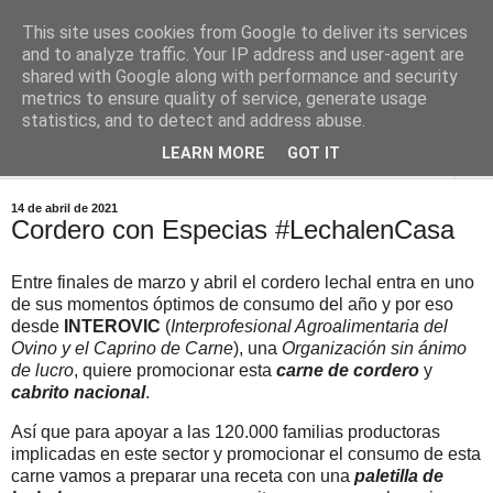
This site uses cookies from Google to deliver its services
Comoju
and to analyze traffic. Your IP address and user-agent are
shared with Google along with performance and security
metrics to ensure quality of service, generate usage
La Cocina del Día a Día y el día a día de la Gastronomía
statistics, and to detect and address abuse.
LEARN MORE
GOT IT
▼
14 de abril de 2021
Cordero con Especias #LechalenCasa
Entre finales de marzo y abril el cordero lechal entra en uno
de sus momentos óptimos de consumo del año y por eso
desde
INTEROVIC
(
Interprofesional Agroalimentaria del
Ovino y el Caprino de Carne
), una
Organización sin ánimo
de lucro
, quiere promocionar esta
carne de cordero
y
cabrito nacional
.
Así que para apoyar a las 120.000 familias productoras
implicadas en este sector y promocionar el consumo de esta
carne vamos a preparar una receta con una
paletilla de