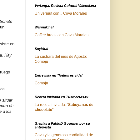
Verlanga. Revista Cultural Valenciana
Un vermut con... Cova Morales
tronato
 un
WannaChef
Coffee break con Cova Morales
siste en
SoyVital
ca. Hay
La cuchara del mes de Agosto:
Comoju
oruego
Entrevista en "Helios es vida"
Comoju
dos
Receta invitada en Tusrecetas.tv
 situar
La receta invitada: "
Saboyanas de
entro de
chocolate
"
e a los
Gracias a PabloD Gourmet por su
entrevista
Cova y la generosa cordialidad de
su cocina en Comoju