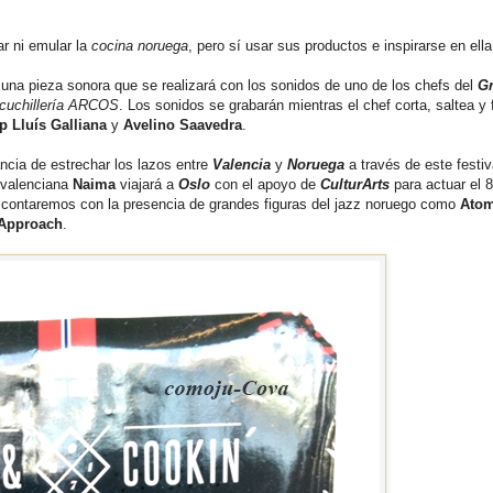
r ni emular la
cocina noruega
, pero sí usar sus productos e inspirarse en ella
una pieza sonora que se realizará con los sonidos de uno de los chefs del
G
cuchillería ARCOS
. Los sonidos se grabarán mientras el chef corta, saltea y 
p Lluís Galliana
y
Avelino Saavedra
.
tancia de estrechar los lazos entre
Valencia
y
Noruega
a través de este festiv
 valenciana
Naima
viajará a
Oslo
con el apoyo de
CulturArts
para actuar el 8
contaremos con la presencia de grandes figuras del jazz noruego como
Atom
 Approach
.