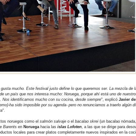
gusta mucho. Este festival justo define lo que queremos ser. La mezcla de l
 de un país que nos interesa mucho: Noruega, porque ahí está uno de nuestro
in. Nos identificamos mucho con su cocina, desde siempre
", explicó
Javier d
eemo)-ha sido imposible por su agenda- pero no renunciamos a traerlo algún d
ra
".
uctos noruegos como el
salmón salvaje
o el
bacalao skrei
(un bacalao nómada,
e Barents
en
Noruega
hacia las
islas Lofoten
, a las que se dirige para deso
ductos locales para crear platos completamente nuevos inspirados en la coci