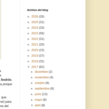
Archivo del blog
►
2026
(26)
►
2025
(31)
►
2024
(33)
►
2023
(56)
►
2022
(31)
►
2021
(20)
►
2020
(15)
►
2019
(37)
►
2018
(31)
▼
2017
(62)
a
►
diciembre
(2)
s
►
noviembre
(4)
e Andrés
.
►
octubre
(6)
ía porque
►
septiembre
(6)
►
junio
(13)
 que
►
mayo
(9)
var) para
▼
abril
(8)
na del