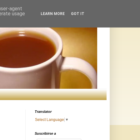
 user-agent
nerate usage
LEARN MORE
GOT IT
Translator
Select Language
▼
Suscribirse a