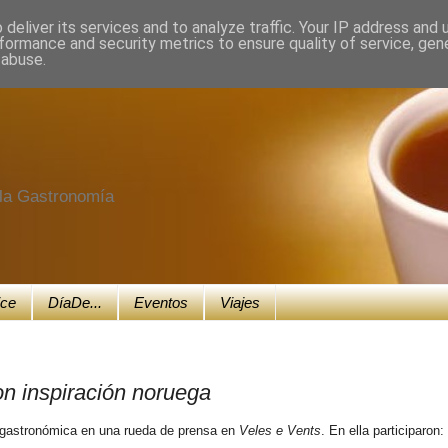
deliver its services and to analyze traffic. Your IP address and
formance and security metrics to ensure quality of service, ge
 abuse.
e la Gastronomía
ice
DíaDe...
Eventos
Viajes
on inspiración noruega
gastronómica en una rueda de prensa en
Veles e Vents
. En ella participaron: