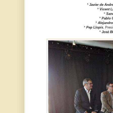
*
Javier de Andr
*
Vicent L
*
San
*
Pablo 
*
Alejandr​
*
Pep Llopis
, Pres
*
José B