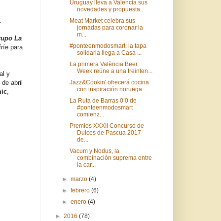
Uruguay lleva a Valencia sus
novedades y propuesta...
.
Meat Market celebra sus
jornadas para coronar la
m...
rupo La
#ponteenmodosmart: la tapa
fríe para
solidaria llega a Casa ...
La primera València Beer
Week reúne a una treinten...
al y
 de abril
Jazz&Cookin' ofrecerá cocina
con inspiración noruega
ic
,
La Ruta de Barras 0’0 de
#ponteenmodosmart
comienz...
Premios XXXII Concurso de
Dulces de Pascua 2017
de...
Vacum y Nodus, la
combinación suprema entre
la car...
►
marzo
(4)
►
febrero
(6)
►
enero
(4)
►
2016
(78)