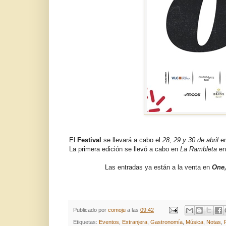
El
Festival
se llevará a cabo el
28, 29 y 30 de abril
e
La primera edición se llevó a cabo en
La Rambleta
en
Las entradas ya están a la venta en
One,
Publicado por
comoju
a las
09:42
Etiquetas:
Eventos
,
Extranjera
,
Gastronomía
,
Música
,
Notas
,