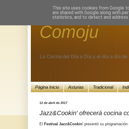
Encuéntranos en Google+.
This site uses cookies from Google to 
are shared with Google along with per
statistics, and to detect and address
Comoju
La Cocina del Día a Día y el día a día d
Página Inicio
Asturias
Tradicional
Ind
12 de abril de 2017
Jazz&Cookin' ofrecerá cocina c
El
Festival Jazz&Cookin'
presentó su programación 