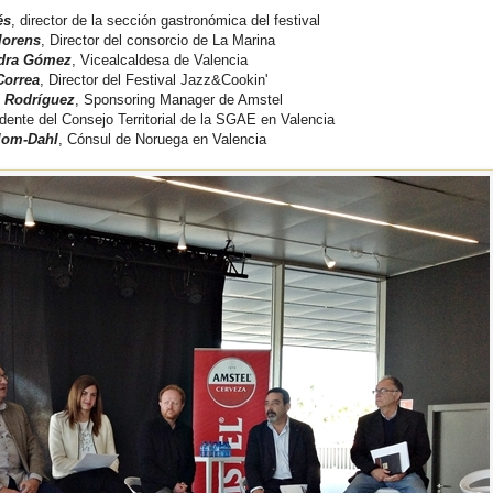
és
, director de la sección gastronómica del festival
lorens
, Director del consorcio de La Marina
dra Gómez
, Vicealcaldesa de Valencia
Correa
, Director del Festival Jazz&Cookin'
o Rodríguez
, ​Sponsoring Manager de Amstel
idente del Consejo Territorial de la SGAE en Valencia
lom-Dahl
, Cónsul de Noruega en Valencia