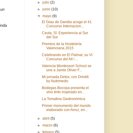
►
julio
(2)
 un
►
junio
(10)
▼
mayo
(9)
El Grau de Gandia acoge el 41
inda
Concurso Internacion...
Ceuta, Sí: Experiencia al Sur
del Sur
Premios de la Hostelería
Valenciana 2015
Celebrando en El Palmar, su VI
Concurso del All i ...
Valencia Montessori School se
une a Jamie Oliver F...
Mi jornada Detox, con Drink6
by Nutrimedic
Bodegas Bocopa presenta el
vino tinto inspirado en...
La Tomatina Gastronómica
Primer monumento del mundo
elaborado con Arroz, en...
►
abril
(5)
►
marzo
(6)
►
febrero
(5)