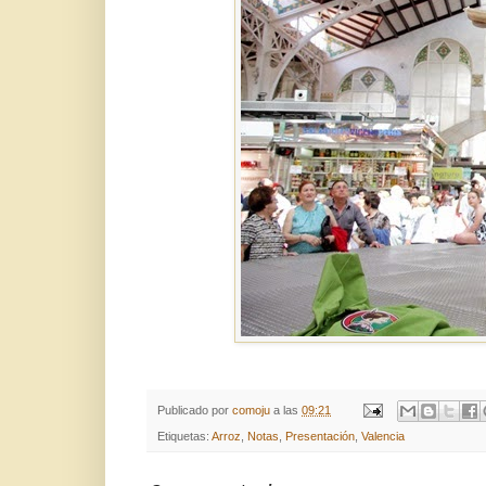
Publicado por
comoju
a las
09:21
Etiquetas:
Arroz
,
Notas
,
Presentación
,
Valencia