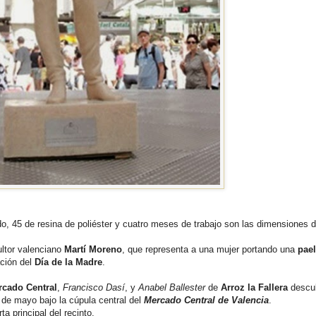
do, 45 de resina de poliéster y cuatro meses de trabajo son las dimensiones d
ultor valenciano
Martí Moreno
, que representa a una mujer portando una
pael
ación del
Día de la Madre
.
cado Central
,
Francisco Dasí
, y
Anabel Ballester
de
Arroz la Fallera
descub
 de mayo bajo la cúpula central del
Mercado Central de Valencia
.
a principal del recinto.