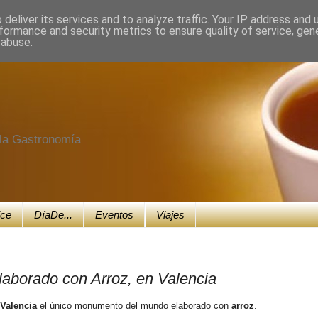
deliver its services and to analyze traffic. Your IP address and
formance and security metrics to ensure quality of service, ge
 abuse.
e la Gastronomía
ice
DíaDe...
Eventos
Viajes
aborado con Arroz, en Valencia
Valencia
el único monumento del mundo elaborado con
arroz
.