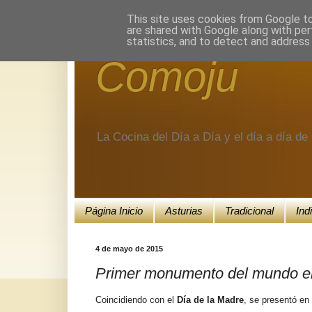
Encuéntranos en Google+.
This site uses cookies from Google to 
are shared with Google along with per
statistics, and to detect and address
Comoju
La Cocina del Día a Día y el día a día d
Página Inicio
Asturias
Tradicional
Ind
4 de mayo de 2015
Primer monumento del mundo el
Coincidiendo con el
Día de la Madre
, se presentó en