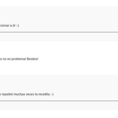
ionar a él :-)
so no es problema! Besitos!
o repetiré muchas veces la recetilla :-)