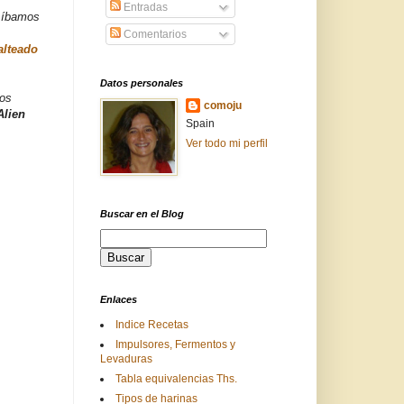
Entradas
, íbamos
Comentarios
alteado
Datos personales
 os
comoju
Alien
Spain
Ver todo mi perfil
Buscar en el Blog
Enlaces
Indice Recetas
Impulsores, Fermentos y
Levaduras
Tabla equivalencias Ths.
Tipos de harinas