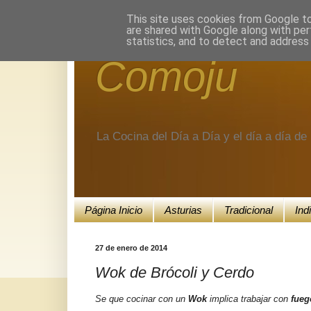
Encuéntranos en Google+.
This site uses cookies from Google to 
are shared with Google along with per
statistics, and to detect and address
Comoju
La Cocina del Día a Día y el día a día d
Página Inicio
Asturias
Tradicional
Ind
27 de enero de 2014
Wok de Brócoli y Cerdo
Se que cocinar con un
Wok
implica trabajar con
fueg