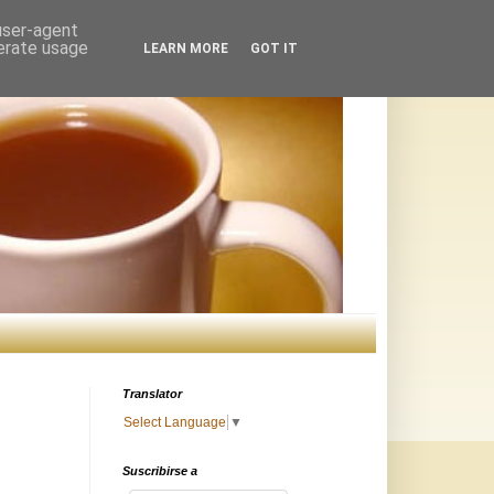
 user-agent
nerate usage
LEARN MORE
GOT IT
Translator
Select Language
▼
Suscribirse a