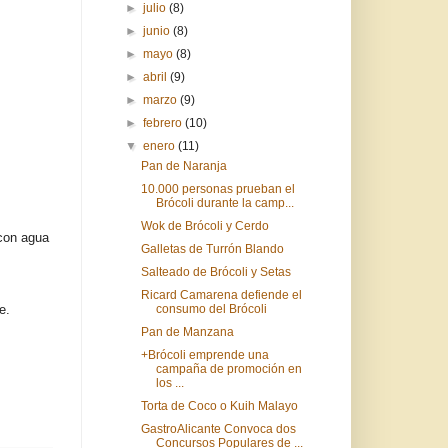
►
julio
(8)
►
junio
(8)
►
mayo
(8)
►
abril
(9)
►
marzo
(9)
►
febrero
(10)
▼
enero
(11)
Pan de Naranja
10.000 personas prueban el
Brócoli durante la camp...
Wok de Brócoli y Cerdo
 con agua
Galletas de Turrón Blando
Salteado de Brócoli y Setas
Ricard Camarena defiende el
e.
consumo del Brócoli
Pan de Manzana
+Brócoli emprende una
campaña de promoción en
los ...
Torta de Coco o Kuih Malayo
GastroAlicante Convoca dos
Concursos Populares de ...