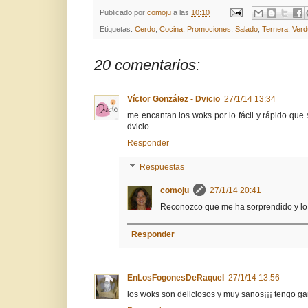
Publicado por
comoju
a las
10:10
Etiquetas:
Cerdo
,
Cocina
,
Promociones
,
Salado
,
Ternera
,
Verd
20 comentarios:
Víctor González - Dvicio
27/1/14 13:34
me encantan los woks por lo fácil y rápido q
dvicio.
Responder
Respuestas
comoju
27/1/14 20:41
Reconozco que me ha sorprendido y lo v
Responder
EnLosFogonesDeRaquel
27/1/14 13:56
los woks son deliciosos y muy sanos¡¡¡ tengo g