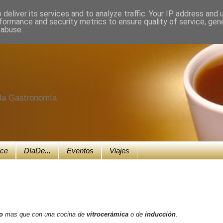
deliver its services and to analyze traffic. Your IP address and
formance and security metrics to ensure quality of service, ge
 abuse.
e la Gastronomía
ice
DíaDe...
Eventos
Viajes
o
mas que con una cocina de
vitrocerámica
o de
inducción
.