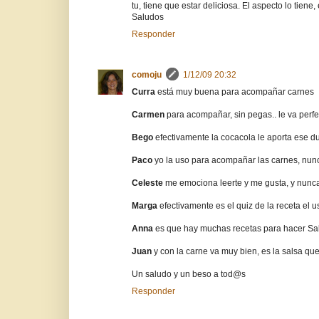
tu, tiene que estar deliciosa. El aspecto lo tiene,
Saludos
Responder
comoju
1/12/09 20:32
Curra
está muy buena para acompañar carnes
Carmen
para acompañar, sin pegas.. le va perfe
Bego
efectivamente la cocacola le aporta ese du
Paco
yo la uso para acompañar las carnes, nun
Celeste
me emociona leerte y me gusta, y nunc
Marga
efectivamente es el quiz de la receta e
Anna
es que hay muchas recetas para hacer Sal
Juan
y con la carne va muy bien, es la salsa que
Un saludo y un beso a tod@s
Responder