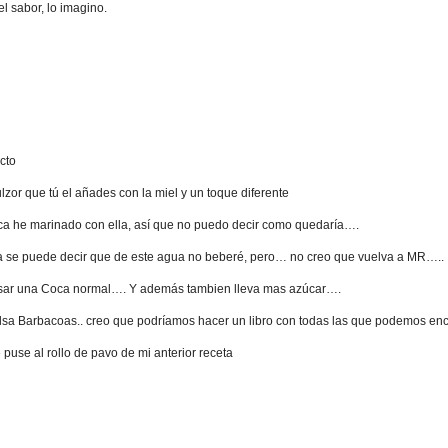
 el sabor, lo imagino.
cto
lzor que tú el añades con la miel y un toque diferente
ca he marinado con ella, así que no puedo decir como quedaría….
a se puede decir que de este agua no beberé, pero… no creo que vuelva a MR…..
l usar una Coca normal…. Y además tambien lleva mas azúcar….
sa Barbacoas.. creo que podríamos hacer un libro con todas las que podemos enc
 puse al rollo de pavo de mi anterior receta