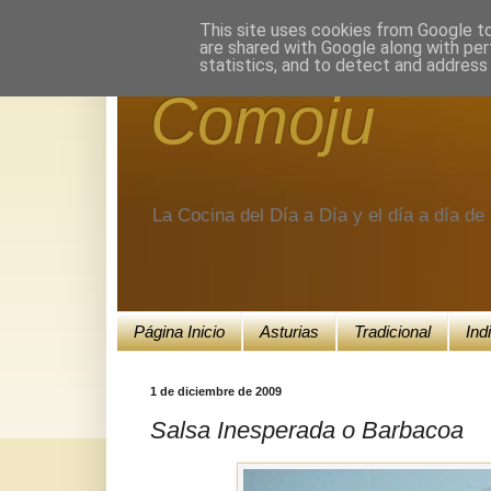
Encuéntranos en Google+.
This site uses cookies from Google to 
are shared with Google along with per
statistics, and to detect and address
Comoju
La Cocina del Día a Día y el día a día d
Página Inicio
Asturias
Tradicional
Ind
1 de diciembre de 2009
Salsa Inesperada o Barbacoa