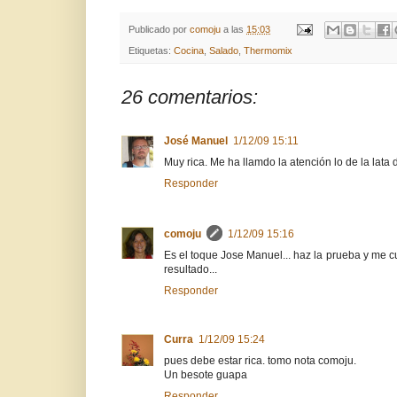
Publicado por
comoju
a las
15:03
Etiquetas:
Cocina
,
Salado
,
Thermomix
26 comentarios:
José Manuel
1/12/09 15:11
Muy rica. Me ha llamdo la atención lo de la lata
Responder
comoju
1/12/09 15:16
Es el toque Jose Manuel... haz la prueba y me c
resultado...
Responder
Curra
1/12/09 15:24
pues debe estar rica. tomo nota comoju.
Un besote guapa
Responder