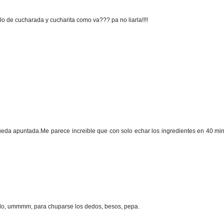
 lo de cucharada y cucharita como va??? pa no liarla!!!!
ueda apuntada.Me parece increible que con solo echar los ingredientes en 40 min
ollo, ummmm, para chuparse los dedos, besos, pepa.