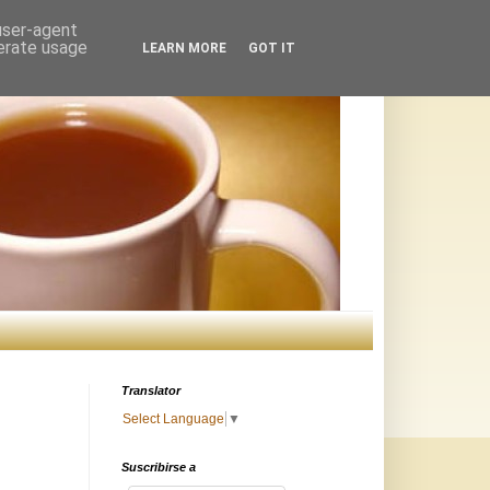
 user-agent
nerate usage
LEARN MORE
GOT IT
Translator
Select Language
▼
Suscribirse a