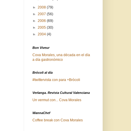
►
2008
(79)
►
2007
(56)
►
2006
(69)
►
2005
(30)
►
2004
(4)
Bon Viveur
Cova Morales, una década en el día
a día gastronómico
Brócoli al día
#twittervista con para +Brócoli
Verlanga. Revista Cultural Valenciana
Un vermut con... Cova Morales
WannaChef
Coffee break con Cova Morales