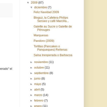
▼
2009
(87)
▼
diciembre
(7)
Feliz Navidad 2009
Bloguz, la Cafetera Philips
Senseo y café Marcilla...
Galette au Sucre o Galette de
Pérouges
Marquesas
Pandoro (2009)
Tortitas (Pancakes o
Panqueques) Rellenas
Salsa Inesperada o Barbacoa
►
noviembre
(11)
►
octubre
(11)
perado" el
►
septiembre
(8)
►
junio
(8)
►
mayo
(5)
►
abril
(5)
►
marzo
(14)
►
febrero
(7)
►
enero
(11)