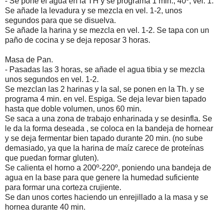
- Se pone el agua en la TH y se programa 1 min., 40º, vel. 1.
Se añade la levadura y se mezcla en vel. 1-2, unos
segundos para que se disuelva.
Se añade la harina y se mezcla en vel. 1-2. Se tapa con un
paño de cocina y se deja reposar 3 horas.
Masa de Pan.
- Pasadas las 3 horas, se añade el agua tibia y se mezcla
unos segundos en vel. 1-2.
Se mezclan las 2 harinas y la sal, se ponen en la Th. y se
programa 4 min. en vel. Espiga. Se deja levar bien tapado
hasta que doble volumen, unos 60 min.
Se saca a una zona de trabajo enharinada y se desinfla. Se
le da la forma deseada , se coloca en la bandeja de hornear
y se deja fermentar bien tapado durante 20 min. (no sube
demasiado, ya que la harina de maíz carece de proteínas
que puedan formar gluten).
Se calienta el horno a 200º-220º, poniendo una bandeja de
agua en la base para que genere la humedad suficiente
para formar una corteza crujiente.
Se dan unos cortes haciendo un enrejillado a la masa y se
hornea durante 40 min.