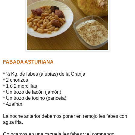
FABADA ASTURIANA
* ½ Kg. de fabes (alubias) de la Granja
* 2 chorizos
* 1 ó 2 morcillas
* Un trozo de lacón (jamón)
* Un trozo de tocino (panceta)
* Azafrán.
La noche anterior debemos poner en remojo les fabes con
agua fría.
Colocamos en una cazuela les fabes y el compango