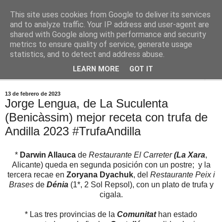
This site uses cookies from Google to deliver its services
Comoju
and to analyze traffic. Your IP address and user-agent are
shared with Google along with performance and security
metrics to ensure quality of service, generate usage
La Cocina del Día a Día y el día a día de la Gastronomía
statistics, and to detect and address abuse.
LEARN MORE
GOT IT
▼
13 de febrero de 2023
Jorge Lengua, de La Suculenta
(Benicàssim) mejor receta con trufa de
Andilla 2023 #TrufaAndilla
*
Darwin Allauca
de
Restaurante El Carreter
(La Xara
,
Alicante) queda en segunda posición con un postre; y la
tercera recae en
Zoryana Dyachuk
, del
Restaurante Peix i
Brases
de
Dénia
(1*, 2 Sol Repsol), con un plato de trufa y
cigala.
* Las tres provincias de la
Comunitat
han estado