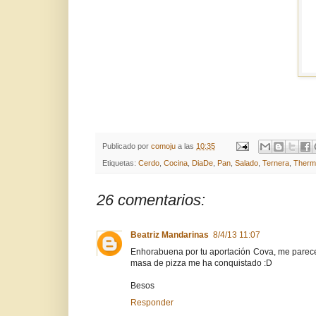
Publicado por
comoju
a las
10:35
Etiquetas:
Cerdo
,
Cocina
,
DiaDe
,
Pan
,
Salado
,
Ternera
,
Therm
26 comentarios:
Beatriz Mandarinas
8/4/13 11:07
Enhorabuena por tu aportación Cova, me parece 
masa de pizza me ha conquistado :D
Besos
Responder