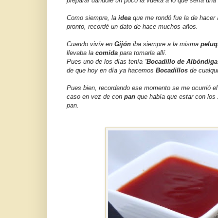
preparar dándole un poco la vuelta a lo que sería una
Como siempre, la
idea
que me rondó fue la de hacer 
pronto, recordé un dato de hace muchos años.
Cuando vivía en
Gijón
iba siempre a la misma
peluq
llevaba la
comida
para tomarla allí.
Pues uno de los días tenía “
Bocadillo de Albóndiga
de que hoy en día ya hacemos
Bocadillos
de cualqui
Pues bien, recordando ese momento se me ocurrió el
caso en vez de con
pan
que había que estar con los
pan.