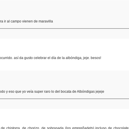
ara ir al campo vienen de maravilla
urrido. así da gusto celebrar el día de la albóndiga, jeje. besos!
todo y eso que yo veía super raro lo del bocata de Albóndigas jejeje
s de chistorra, de chorizo, de sobrasada (los empreñadets) incluso de chocolate