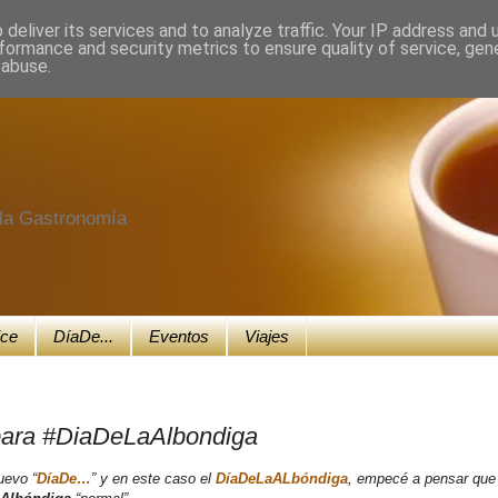
deliver its services and to analyze traffic. Your IP address and
formance and security metrics to ensure quality of service, ge
 abuse.
e la Gastronomía
ice
DíaDe...
Eventos
Viajes
 para #DiaDeLaAlbondiga
uevo “
DíaDe…
” y en este caso el
DíaDeLaALbóndiga
, empecé a pensar que