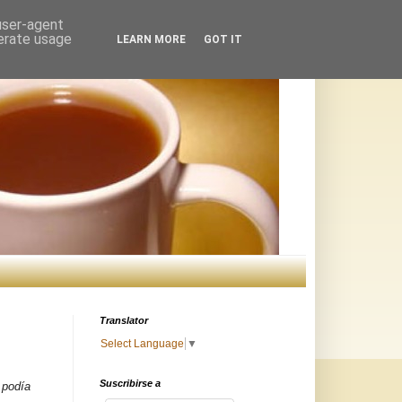
 user-agent
nerate usage
LEARN MORE
GOT IT
Translator
Select Language
▼
Suscribirse a
 podía