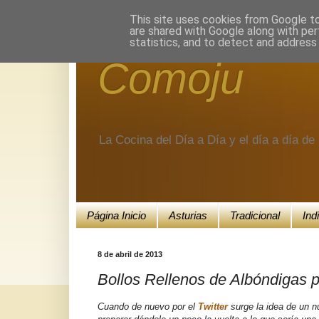
Encuéntranos en Google+.
This site uses cookies from Google to 
are shared with Google along with per
statistics, and to detect and address
Comoju
La Cocina del Día a Día y el día a día d
Página Inicio
Asturias
Tradicional
Ind
8 de abril de 2013
Bollos Rellenos de Albóndigas
Cuando de nuevo por el
Twitter
surge la idea de un n