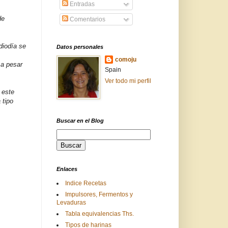
Entradas
de
Comentarios
diodía se
Datos personales
comoju
 a pesar
Spain
Ver todo mi perfil
 este
 tipo
Buscar en el Blog
Enlaces
Indice Recetas
Impulsores, Fermentos y
Levaduras
Tabla equivalencias Ths.
Tipos de harinas