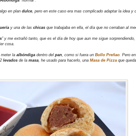
Albóndiga
“normal”.
algo en plan
dulce
, pero en este caso era mas complicado adaptar la idea y 
uería
y una de las
chicas
que trabajaba en ella, el día que no cerraban al me
s
” y me extrañó tanto, que es el día de hoy que aun me sigue sorprendiendo,
er cosa.
 meter la
albóndiga
dentro del
pan
, como si fuera un
Bollo Preñao
. Pero en
 2
levados
de la
masa
, he usado para hacerlo, una
Masa de Pizza
que queda