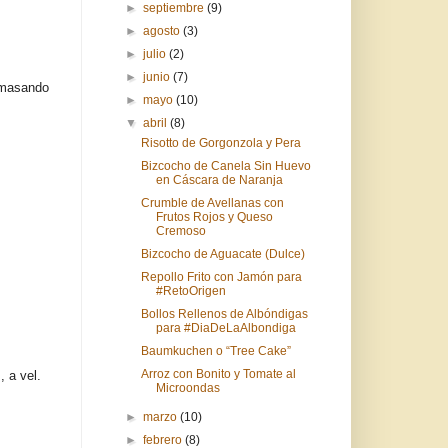
►
septiembre
(9)
►
agosto
(3)
►
julio
(2)
►
junio
(7)
amasando
►
mayo
(10)
▼
abril
(8)
Risotto de Gorgonzola y Pera
Bizcocho de Canela Sin Huevo
en Cáscara de Naranja
Crumble de Avellanas con
Frutos Rojos y Queso
Cremoso
Bizcocho de Aguacate (Dulce)
Repollo Frito con Jamón para
#RetoOrigen
Bollos Rellenos de Albóndigas
para #DiaDeLaAlbondiga
Baumkuchen o “Tree Cake”
Arroz con Bonito y Tomate al
, a vel.
Microondas
►
marzo
(10)
►
febrero
(8)