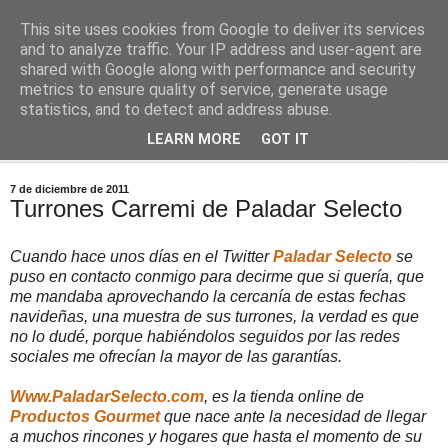
This site uses cookies from Google to deliver its services
Comoju
and to analyze traffic. Your IP address and user-agent are
shared with Google along with performance and security
metrics to ensure quality of service, generate usage
La Cocina del Día a Día y el día a día de la Gastronomía
statistics, and to detect and address abuse.
LEARN MORE
GOT IT
▼
7 de diciembre de 2011
Turrones Carremi de Paladar Selecto
Cuando hace unos días en el Twitter
Paladar Selecto
se
puso en contacto conmigo para decirme que si quería, que
me mandaba aprovechando la cercanía de estas fechas
navideñas, una muestra de sus turrones, la verdad es que
no lo dudé, porque habiéndolos seguidos por las redes
sociales me ofrecían la mayor de las garantías.
Www.PaladarSelecto.com
, es la tienda online de
Productos Gourmet
que nace ante la necesidad de llegar
a muchos rincones y hogares que hasta el momento de su