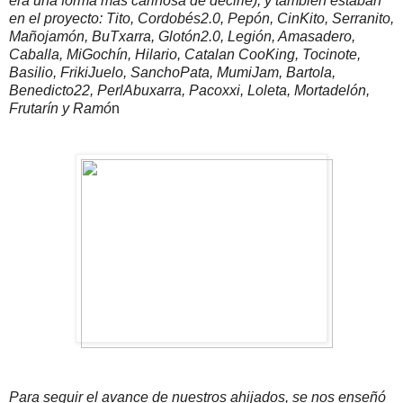
era una forma mas cariñosa de decirle), y tambien estaban
en el proyecto: Tito, Cordobés2.0, Pepón, CinKito, Serranito,
Mañojamón, BuTxarra, Glotón2.0, Legión, Amasadero,
Caballa, MiGochín, Hilario, Catalan CooKing, Tocinote,
Basilio, FrikiJuelo, SanchoPata, MumiJam, Bartola,
Benedicto22, PerlAbuxarra, Pacoxxi, Loleta, Mortadelón,
Frutarín y Ramó
n
Para seguir el avance de nuestros ahijados, se nos enseñó