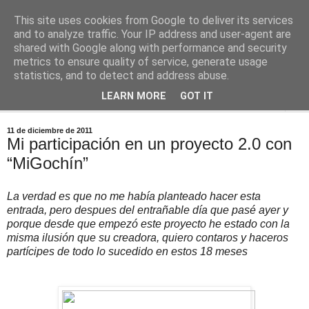
This site uses cookies from Google to deliver its services
Comoju
and to analyze traffic. Your IP address and user-agent are
shared with Google along with performance and security
metrics to ensure quality of service, generate usage
La Cocina del Día a Día y el día a día de la Gastronomía
statistics, and to detect and address abuse.
LEARN MORE
GOT IT
▼
11 de diciembre de 2011
Mi participación en un proyecto 2.0 con
“MiGochín”
La verdad es que no me había planteado hacer esta
entrada, pero despues del entrañable día que pasé ayer y
porque desde que empezó este proyecto he estado con la
misma ilusión que su creadora, quiero contaros y haceros
partícipes de todo lo sucedido en estos 18 meses