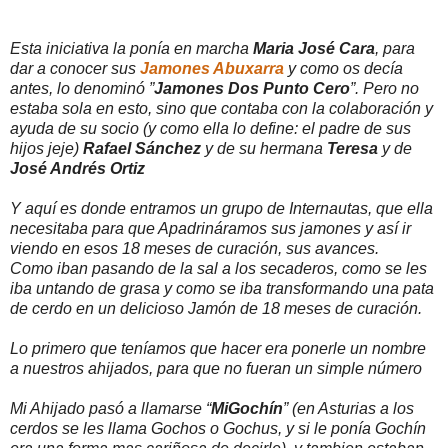
Esta iniciativa la ponía en marcha
Maria José Cara
, para
dar a conocer sus
Jamones Abuxarra
y como os decía
antes, lo denominó ”
Jamones Dos Punto Cero
”. Pero no
estaba sola en esto, sino que contaba con la colaboración y
ayuda de su socio (y como ella lo define: el padre de sus
hijos jeje)
Rafael Sánchez
y de su hermana
Teresa
y de
José Andrés Ortiz
Y aquí es donde entramos un grupo de Internautas, que ella
necesitaba para que Apadrináramos sus jamones y así ir
viendo en esos 18 meses de curación, sus avances.
Como iban pasando de la sal a los secaderos, como se les
iba untando de grasa y como se iba transformando una pata
de cerdo en un delicioso Jamón de 18 meses de curación.
Lo primero que teníamos que hacer era ponerle un nombre
a nuestros ahijados, para que no fueran un simple número
Mi Ahijado pasó a llamarse “
MiGochín
” (en Asturias a los
cerdos se les llama Gochos o Gochus, y si le ponía Gochín