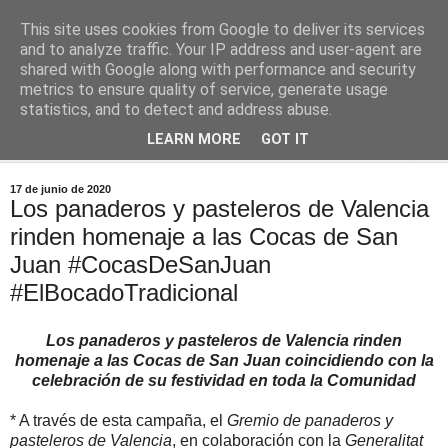
This site uses cookies from Google to deliver its services
Comoju
and to analyze traffic. Your IP address and user-agent are
shared with Google along with performance and security
metrics to ensure quality of service, generate usage
La Cocina del Día a Día y el día a día de la Gastronomía
statistics, and to detect and address abuse.
LEARN MORE
GOT IT
▼
17 de junio de 2020
Los panaderos y pasteleros de Valencia
rinden homenaje a las Cocas de San
Juan #CocasDeSanJuan
#ElBocadoTradicional
Los panaderos y pasteleros de Valencia rinden
homenaje a las Cocas de San Juan coincidiendo con la
celebración de su festividad en toda la Comunidad
* A través de esta campaña, el
Gremio de panaderos y
pasteleros de Valencia
, en colaboración con la
Generalitat