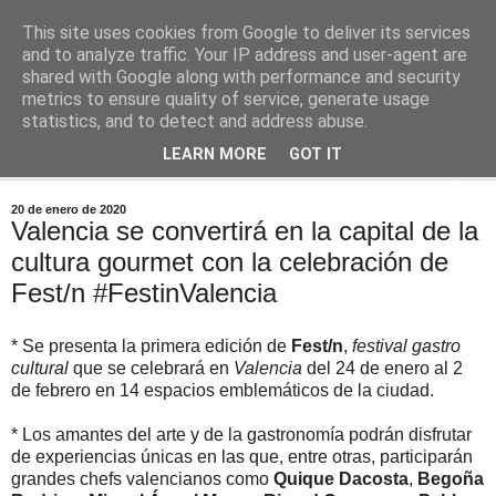
This site uses cookies from Google to deliver its services
Comoju
and to analyze traffic. Your IP address and user-agent are
shared with Google along with performance and security
metrics to ensure quality of service, generate usage
La Cocina del Día a Día y el día a día de la Gastronomía
statistics, and to detect and address abuse.
LEARN MORE
GOT IT
▼
20 de enero de 2020
Valencia se convertirá en la capital de la
cultura gourmet con la celebración de
Fest/n #FestinValencia
* Se presenta la primera edición de
Fest/n
,
festival gastro
cultural
que se celebrará en
Valencia
del 24 de enero al 2
de febrero en 14 espacios emblemáticos de la ciudad.
* Los amantes del arte y de la gastronomía podrán disfrutar
de experiencias únicas en las que, entre otras, participarán
grandes chefs valencianos como
Quique Dacosta
,
Begoña