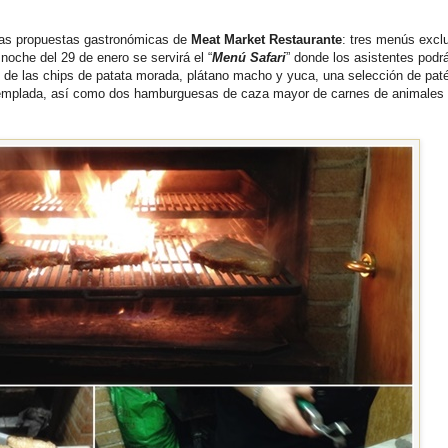
evas propuestas gastronómicas de
Meat Market Restaurante
: tres menús excl
noche del 29 de enero se servirá el “
Menú Safari
” donde los asistentes podr
és de las chips de patata morada, plátano macho y yuca, una selección de pat
templada, así como dos hamburguesas de caza mayor de carnes de animales