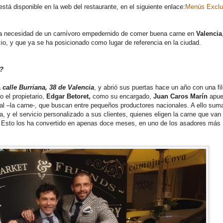
stá disponible en la web del restaurante, en el siguiente enlace:
Menús Exclu
la necesidad de un carnívoro empedernido de comer buena carne en
Valencia
cio, y que ya se ha posicionado como lugar de referencia en la ciudad.
?
a
calle Burriana, 38 de Valencia
, y abrió sus puertas hace un año con una fi
o el propietario,
Edgar Betoret,
como su encargado,
Juan Caros Marín
apue
pal –la carne-, que buscan entre pequeños productores nacionales. A ello sum
a, y el servicio personalizado a sus clientes, quienes eligen la carne que va
. Esto los ha convertido en apenas doce meses, en uno de los asadores más