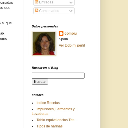
ocinadas
Entradas
os que
Comentarios
o al que
Datos personales
eak
comoju
como
Spain
Ver todo mi perfil
Buscar en el Blog
Enlaces
Indice Recetas
Impulsores, Fermentos y
Levaduras
Tabla equivalencias Ths.
Tipos de harinas