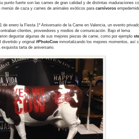
Su punto fuerte son las carnes de gran calidad y de distintas maduraciones c
on menús de caza y carnes de animales exóticos para
carnívoros
empedernid
 de enero la Fiesta 1º Aniversario de la Carne en Valencia, un evento privad
ncontraban clientes, proveedores y medios de comunicación. Bajo el lema
dieron degustar algunas de sus mejores piezas de carne, como por ejemplo
st
 divertido y original
#PhotoCow
inmortalizando los mejores momentos, así 
exquisita tarta de aniversario.