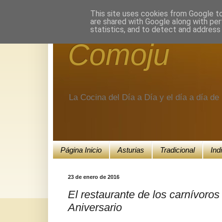
Encuéntranos en Google+.
This site uses cookies from Google to 
are shared with Google along with per
statistics, and to detect and address
Comoju
La Cocina del Día a Día y el día a día d
Página Inicio
Asturias
Tradicional
Ind
23 de enero de 2016
El restaurante de los carnívoro
Aniversario