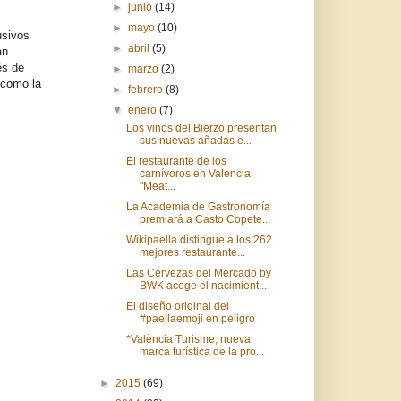
►
junio
(14)
►
mayo
(10)
usivos
►
abril
(5)
án
és de
►
marzo
(2)
 como la
►
febrero
(8)
▼
enero
(7)
Los vinos del Bierzo presentan
sus nuevas añadas e...
El restaurante de los
carnívoros en Valencia
"Meat...
La Academia de Gastronomía
premiará a Casto Copete...
Wikipaella distingue a los 262
mejores restaurante...
Las Cervezas del Mercado by
BWK acoge el nacimient...
El diseño original del
#paellaemoji en peligro
*València Turisme, nueva
marca turística de la pro...
►
2015
(69)