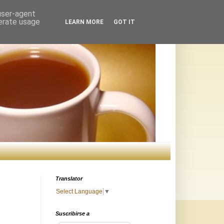
 user-agent
nerate usage
LEARN MORE
GOT IT
Translator
Select Language
▼
Suscribirse a