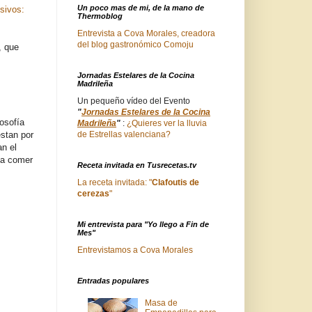
Un poco mas de mi, de la mano de
sivos:
Thermoblog
Entrevista a Cova Morales, creadora
del blog gastronómico Comoju
, que
Jornadas Estelares de la Cocina
Madrileña
Un pequeño vídeo del Evento
"
Jornadas Estelares de la Cocina
losofía
Madrileña
"
:
¿Quieres ver la lluvia
stan por
de Estrellas valenciana?
an el
n a comer
Receta invitada en Tusrecetas.tv
La receta invitada: "
Clafoutis de
cerezas
"
Mi entrevista para "Yo llego a Fin de
Mes"
Entrevistamos a Cova Morales
Entradas populares
Masa de