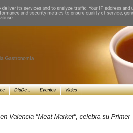
deliver its services and to analyze traffic. Your IP address and
formance and security metrics to ensure quality of service, ge
 abuse.
e la Gastronomía
ice
DíaDe...
Eventos
Viajes
s en Valencia "Meat Market", celebra su Primer