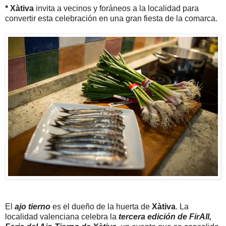
* Xàtiva
invita a vecinos y foráneos a la localidad para
convertir esta celebración en una gran fiesta de la comarca.
El
ajo tierno
es el dueño de la huerta de
Xàtiva
. La
localidad valenciana celebra la
tercera edición de FirAll,