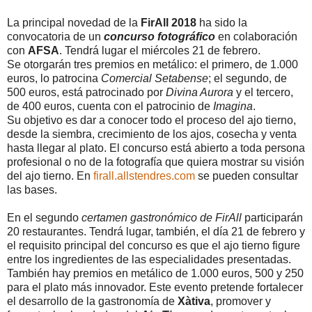
La principal novedad de la
FirAll 2018
ha sido la
convocatoria de un
concurso fotográfico
en colaboración
con
AFSA
. Tendrá lugar el miércoles 21 de febrero.
Se otorgarán tres premios en metálico: el primero, de 1.000
euros, lo patrocina
Comercial Setabense
; el segundo, de
500 euros, está patrocinado por
Divina Aurora
y el tercero,
de 400 euros, cuenta con el patrocinio de
Imagina
.
Su objetivo es dar a conocer todo el proceso del ajo tierno,
desde la siembra, crecimiento de los ajos, cosecha y venta
hasta llegar al plato. El concurso está abierto a toda persona
profesional o no de la fotografía que quiera mostrar su visión
del ajo tierno. En
firall.allstendres.com
se pueden consultar
las bases.
En el segundo
certamen gastronómico de FirAll
participarán
20 restaurantes. Tendrá lugar, también, el día 21 de febrero y
el requisito principal del concurso es que el ajo tierno figure
entre los ingredientes de las especialidades presentadas.
También hay premios en metálico de 1.000 euros, 500 y 250
para el plato más innovador. Este evento pretende fortalecer
el desarrollo de la gastronomía de
Xàtiva
, promover y