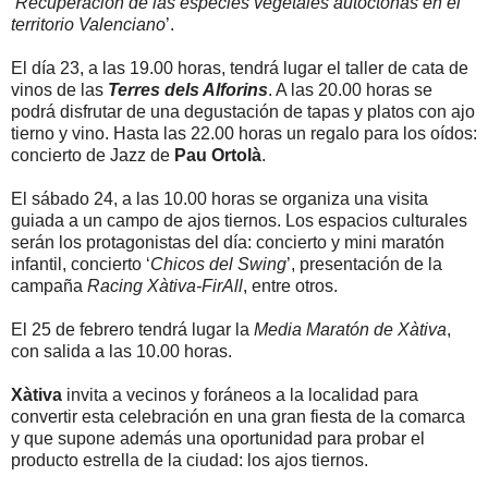
‘
Recuperación de las especies vegetales autóctonas en el
territorio Valenciano
’.
El día 23, a las 19.00 horas, tendrá lugar el taller de cata de
vinos de las
Terres dels Alforins
. A las 20.00 horas se
podrá disfrutar de una degustación de tapas y platos con ajo
tierno y vino. Hasta las 22.00 horas un regalo para los oídos:
concierto de Jazz de
Pau Ortolà
.
El sábado 24, a las 10.00 horas se organiza una visita
guiada a un campo de ajos tiernos. Los espacios culturales
serán los protagonistas del día: concierto y mini maratón
infantil, concierto ‘
Chicos del Swing
’, presentación de la
campaña
Racing Xàtiva-FirAll
, entre otros.
El 25 de febrero tendrá lugar la
Media Maratón de Xàtiva
,
con salida a las 10.00 horas.
Xàtiva
invita a vecinos y foráneos a la localidad para
convertir esta celebración en una gran fiesta de la comarca
y que supone además una oportunidad para probar el
producto estrella de la ciudad: los ajos tiernos.