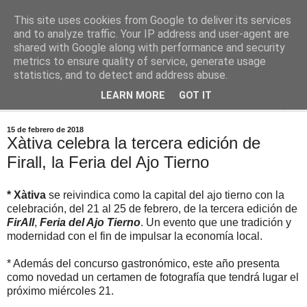
This site uses cookies from Google to deliver its services
Comoju
and to analyze traffic. Your IP address and user-agent are
shared with Google along with performance and security
metrics to ensure quality of service, generate usage
La Cocina del Día a Día y el día a día de la Gastronomía
statistics, and to detect and address abuse.
LEARN MORE
GOT IT
▼
15 de febrero de 2018
Xàtiva celebra la tercera edición de
Firall, la Feria del Ajo Tierno
* Xàtiva
se reivindica como la capital del ajo tierno con la
celebración, del 21 al 25 de febrero, de la tercera edición de
FirAll
,
Feria del Ajo Tierno
. Un evento que une tradición y
modernidad con el fin de impulsar la economía local.
* Además del concurso gastronómico, este año presenta
como novedad un certamen de fotografía que tendrá lugar el
próximo miércoles 21.