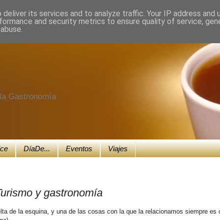
deliver its services and to analyze traffic. Your IP address and
formance and security metrics to ensure quality of service, ge
 abuse.
e la Gastronomía
ice
DíaDe...
Eventos
Viajes
Turismo y gastronomía
lta de la esquina, y una de las cosas con la que la relacionamos siempre es 