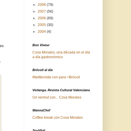
►
2008
(79)
►
2007
(56)
►
2006
(69)
►
2005
(30)
►
2004
(4)
Bon Viveur
tes
Cova Morales, una década en el día
a día gastronómico
s
Brócoli al día
#twittervista con para +Brócoli
Verlanga. Revista Cultural Valenciana
Un vermut con... Cova Morales
WannaChef
Coffee break con Cova Morales
SoyVital