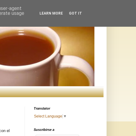
 user-agent
nerate usage
LEARN MORE
GOT IT
Translator
Select Language
▼
Suscribirse a
con el