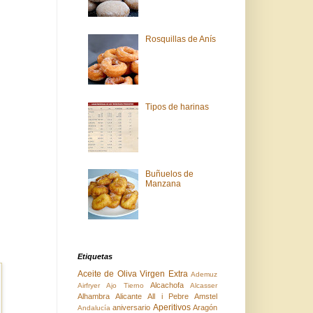
Rosquillas de Anís
Tipos de harinas
Buñuelos de
Manzana
Etiquetas
Aceite de Oliva Virgen Extra
Ademuz
Alcachofa
Airfryer
Ajo Tierno
Alcasser
Alhambra
Alicante
All i Pebre
Amstel
Aperitivos
aniversario
Aragón
Andalucía