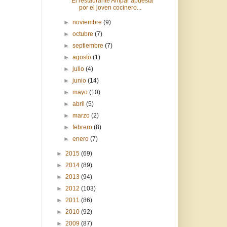
El restaurante Ampar apuesta
por el joven cocinero...
►
noviembre
(9)
►
octubre
(7)
►
septiembre
(7)
►
agosto
(1)
►
julio
(4)
►
junio
(14)
►
mayo
(10)
►
abril
(5)
►
marzo
(2)
►
febrero
(8)
►
enero
(7)
►
2015
(69)
►
2014
(89)
►
2013
(94)
►
2012
(103)
►
2011
(86)
►
2010
(92)
►
2009
(87)