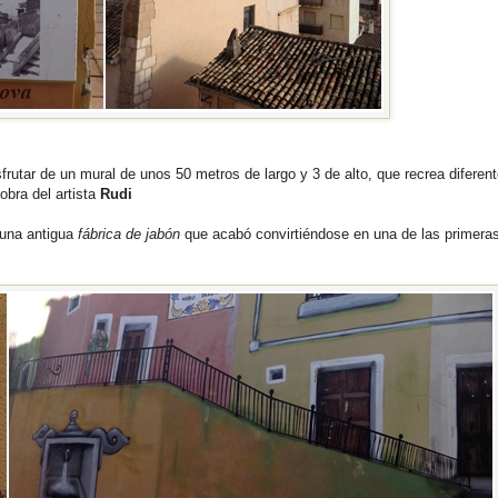
frutar de un mural de unos 50 metros de largo y 3 de alto, que recrea diferen
obra del artista
Rudi
 una antigua
fábrica de jabón
que acabó convirtiéndose en una de las primera