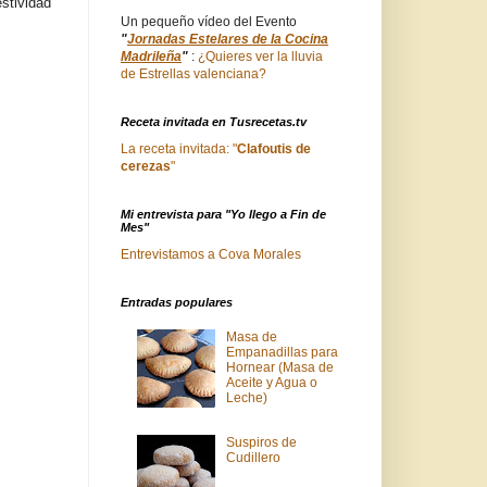
stividad
Un pequeño vídeo del Evento
"
Jornadas Estelares de la Cocina
Madrileña
"
:
¿Quieres ver la lluvia
de Estrellas valenciana?
Receta invitada en Tusrecetas.tv
La receta invitada: "
Clafoutis de
cerezas
"
Mi entrevista para "Yo llego a Fin de
Mes"
Entrevistamos a Cova Morales
Entradas populares
Masa de
Empanadillas para
Hornear (Masa de
Aceite y Agua o
Leche)
Suspiros de
Cudillero