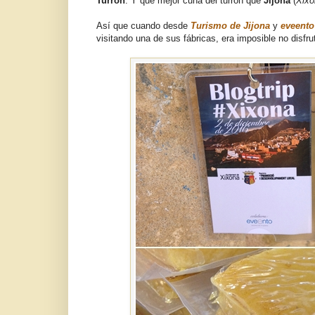
Turrón
. Y que mejor cuna del turrón que
Jijona
(
Xixo
Así que cuando desde
Turismo de Jijona
y
eveento
visitando una de sus fábricas, era imposible no disf