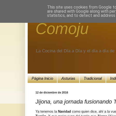
Encuéntranos en Google+.
This site uses cookies from Google to 
are shared with Google along with per
statistics, and to detect and address
Comoju
La Cocina del Día a Día y el día a día d
Página Inicio
Asturias
Tradicional
Ind
12 de diciembre de 2016
Jijona, una jornada fusionando 
Ya tenemos la
Navidad
como quien dice, ahí a la vue