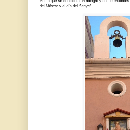
Por lo que se consideró un milagro y desde entonces 
del
Milacre
y el día del
Senyal
.