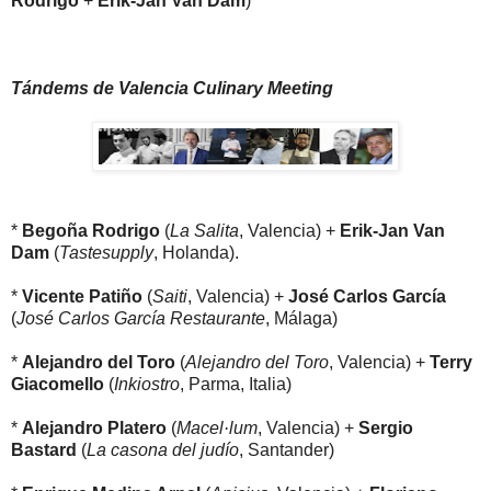
Rodrigo
+
Erik-Jan Van Dam
)
Tándems de Valencia Culinary Meeting
*
Begoña Rodrigo
(
La Salita
, Valencia) +
Erik-Jan Van
Dam
(
Tastesupply
, Holanda).
*
Vicente Patiño
(
Saiti
, Valencia) +
José Carlos García
(
José Carlos García Restaurante
, Málaga)
*
Alejandro del Toro
(
Alejandro del Toro
, Valencia) +
Terry
Giacomello
(
Inkiostro
, Parma, Italia)
*
Alejandro Platero
(
Macel·lum
, Valencia) +
Sergio
Bastard
(
La casona del judío
, Santander)