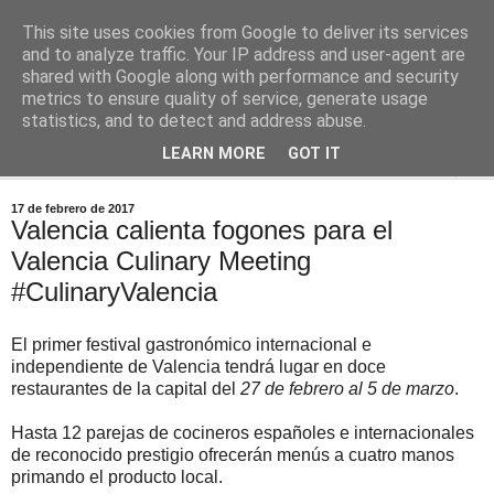
This site uses cookies from Google to deliver its services
Comoju
and to analyze traffic. Your IP address and user-agent are
shared with Google along with performance and security
metrics to ensure quality of service, generate usage
La Cocina del Día a Día y el día a día de la Gastronomía
statistics, and to detect and address abuse.
LEARN MORE
GOT IT
▼
17 de febrero de 2017
Valencia calienta fogones para el
Valencia Culinary Meeting
#CulinaryValencia
El primer festival gastronómico internacional e
independiente de Valencia tendrá lugar en doce
restaurantes de la capital del
27 de febrero al 5 de marzo
.
Hasta 12 parejas de cocineros españoles e internacionales
de reconocido prestigio ofrecerán menús a cuatro manos
primando el producto local.