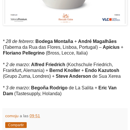
*
28 de febrero
:
Bodega Montaña
+
André Magalhães
(Taberna da Rua das Flores, Lisboa, Portugal) –
Apicius
+
Floriano Pellegrino
(Bross, Lecce, Italia)
*
2 de marzo
:
Alfred Friedrich
(Kochschule Friedrich,
Frankfurt, Alemania) +
Bernd Knoller
+
Endo Kazutosh
(Grupo Zuma, Londres) +
Steve Anderson
de Sua Xerea
*
3 de marzo
:
Begoña Rodrigo
de La Salita +
Eric Van
Dam
(Tastesupply, Holanda)
comoju
a las
09:51
Compartir