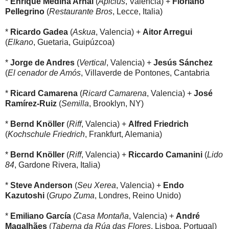
*
Enrique Medina Arnal
(
Apicius
, Valencia) +
Floriano
Pellegrino
(
Restaurante Bros
, Lecce, Italia)
*
Ricardo Gadea
(
Askua
, Valencia) +
Aitor Arregui
(
Elkano
, Guetaria, Guipúzcoa)
*
Jorge de Andres
(
Vertical
, Valencia) +
Jesús Sánchez
(
El cenador de Amós
, Villaverde de Pontones, Cantabria
*
Ricard Camarena
(
Ricard Camarena
, Valencia) +
José
Ramírez-Ruiz
(
Semilla
, Brooklyn, NY)
*
Bernd Knöller
(
Riff
, Valencia) +
Alfred Friedrich
(
Kochschule Friedrich
, Frankfurt, Alemania)
*
Bernd Knöller
(
Riff
, Valencia) +
Riccardo Camanini
(
Lido
84
, Gardone Rivera, Italia)
*
Steve Anderson
(
Seu Xerea
, Valencia) +
Endo
Kazutoshi
(
Grupo Zuma
, Londres, Reino Unido)
*
Emiliano García
(
Casa Montaña
, Valencia) +
André
Magalhães
(
Taberna da Rúa das Flores
, Lisboa, Portugal)