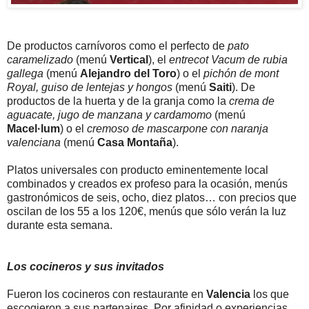
De productos carnívoros como el perfecto de
pato
caramelizado
(menú
Vertical
), el
entrecot Vacum de rubia
gallega
(menú
Alejandro del Toro
) o el
pichón de mont
Royal, guiso de lentejas y hongos
(menú
Saiti
). De
productos de la huerta y de la granja como la
crema de
aguacate, jugo de manzana y cardamomo
(menú
Macel·lum
) o el
cremoso de mascarpone con naranja
valenciana
(menú
Casa Montaña
).
Platos universales con producto eminentemente local
combinados y creados ex profeso para la ocasión, menús
gastronómicos de seis, ocho, diez platos… con precios que
oscilan de los 55 a los 120€, menús que sólo verán la luz
durante esta semana.
Los cocineros y sus invitados
Fueron los cocineros con restaurante en
Valencia
los que
escogieron a sus partenaires. Por afinidad o experiencias