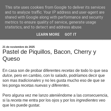
This site uses cookies from Google to deliver its services
Comoju
and to analyze traffic. Your IP address and user-agent are
shared with Google along with performance and security
metrics to ensure quality of service, generate usage
La Cocina del Día a Día y el día a día de la Gastronomía
statistics, and to detect and address abuse.
LEARN MORE
GOT IT
▼
21 de noviembre de 2025
Pastel de Piquillos, Bacon, Cherry y
Queso
En casa son de probar diferentes
recetas
de todo lo que sea
dulce
, pero en cambio, con lo
salado
, podríamos decir que
son mas
tradicionales
y no les gusta mucho eso de que se
les ponga recetas
nuevas
y
diferentes
.
Pero alguna vez me lanzo ateniéndome a las
consecuencia
,
si la
receta
me entra por los ojos y por los
ingredientes
veo
que les puede gustar.