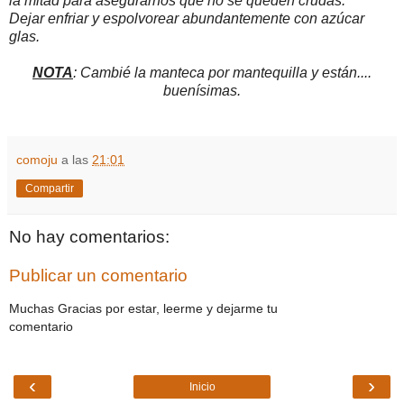
la mitad para asegurarnos que no se queden crudas.
Dejar enfriar y espolvorear abundantemente con azúcar
glas.
NOTA
: Cambié la manteca por mantequilla y están....
buenísimas.
comoju
a las
21:01
Compartir
No hay comentarios:
Publicar un comentario
Muchas Gracias por estar, leerme y dejarme tu
comentario
‹
›
Inicio