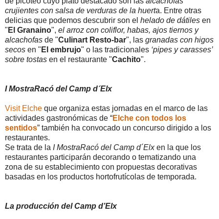
de picoteo cuyo plato destacado son las
alcachofas
crujientes con salsa de verduras de la huert
a. Entre otras
delicias que podemos descubrir son el
helado de dátiles
en
"
El Granaino
",
el arroz con coliflor, habas, ajos tiernos y
alcachofas
de "
Culinart Resto-bar
", las
granadas con higos
secos
en "
El embrujo
" o las tradicionales
‘pipes y carasses’
sobre tostas
en el restaurante "
Cachito
".
I MostraRacó del Camp d´Elx
Visit Elche
que organiza estas jornadas en el marco de las
actividades gastronómicas de “
Elche con todos los
sentidos
” también ha convocado un concurso dirigido a los
restaurantes.
Se trata de la
I MostraRacó del Camp d´Elx
en la que los
restaurantes participarán decorando o tematizando una
zona de su establecimiento con propuestas decorativas
basadas en los productos hortofrutícolas de temporada.
La producción del Camp d’Elx