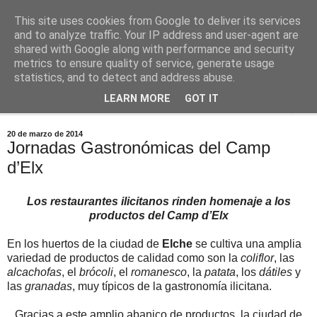
This site uses cookies from Google to deliver its services
Comoju
and to analyze traffic. Your IP address and user-agent are
shared with Google along with performance and security
metrics to ensure quality of service, generate usage
La Cocina del Día a Día y el día a día de la Gastronomía
statistics, and to detect and address abuse.
LEARN MORE
GOT IT
▼
20 de marzo de 2014
Jornadas Gastronómicas del Camp
d’Elx
Los restaurantes ilicitanos rinden homenaje a los
productos del Camp d’Elx
En los huertos de la ciudad de
Elche
se cultiva una amplia
variedad de productos de calidad como son la
coliflor
, las
alcachofas
, el
brócoli
, el
romanesco
, la
patata
, los
dátiles
y
las
granadas
, muy típicos de la gastronomía ilicitana.
Gracias a este amplio abanico de productos, la ciudad de