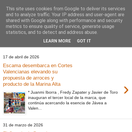
This site uses cookies from Google to deliver its services
Comoju
and to analyze traffic. Your IP address and user-agent are
shared with Google along with performance and security
metrics to ensure quality of service, generate usage
La Cocina del Día a Día y el día a día de la Gastronomía
statistics, and to detect and address abuse.
LEARN MORE
GOT IT
▼
17 de abril de 2026
Escama desembarca en Cortes
Valencianas elevando su
propuesta de arroces y
›
producto de la Marina Alta
* Juanmi Iborra , Fredy Zapater y Javier de Toro
inauguran el tercer local de la marca, que
continúa acercando la esencia de Jávea a
Valen...
31 de marzo de 2026