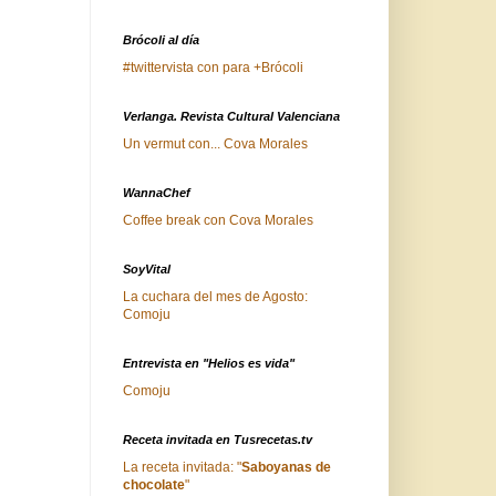
Brócoli al día
#twittervista con para +Brócoli
Verlanga. Revista Cultural Valenciana
Un vermut con... Cova Morales
WannaChef
Coffee break con Cova Morales
SoyVital
La cuchara del mes de Agosto:
Comoju
Entrevista en "Helios es vida"
Comoju
Receta invitada en Tusrecetas.tv
La receta invitada: "
Saboyanas de
chocolate
"