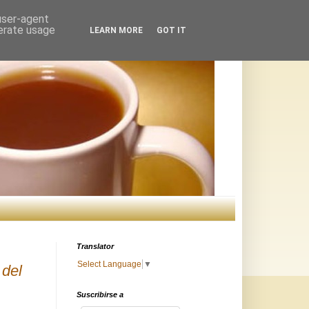
 user-agent
nerate usage
LEARN MORE
GOT IT
Translator
Select Language
▼
 del
Suscribirse a