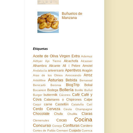
Buñuelos de
Manzana
Etiquetas
Aceite de Oliva Virgen Extra
Ademuz
Alcachofa
Airfryer
Ajo Tierno
Alcasser
Alhambra
Alicante
All i Pebre
Amstel
Aperitivos
aniversario
Aragón
Andalucía
Arroz
Aras de los Olmos
Arroceando
Asturias
Bebida
ArtisWine
Benassal
BlogTrip
Bobal
Benicarló
Beronia
Bollería
Bodega
Bocairent
Botillo
Buñol
Café
Café y
buttermilk
Burger
Cáceres
Cova
Calamares o Chipirones
Calpe
carne
Castellón
Caqui
Cataluña
Catí
Cerdo
Cerveza
Ceuta
Champagne
Chocolate
Claras
Chufa
Chulilla
Cocina
Cocas
Clemenules
Concurso
Confituras
Cordero
Conejo
Cuajada
Cortes de Pallás
Cremaet
Cuenca