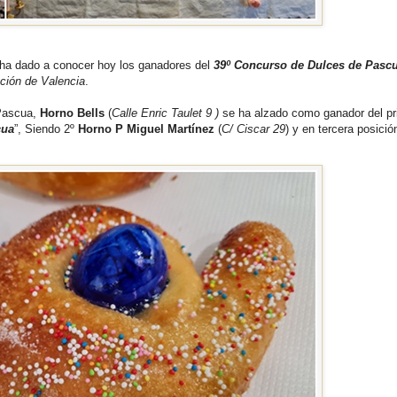
ha dado a conocer hoy los ganadores del
39º Concurso de Dulces de Pasc
ción de Valencia
.
 Pascua,
Horno Bells
(
Calle Enric Taulet 9
)
se ha alzado como ganador del pr
cua
”, Siendo 2º
Horno P Miguel Martínez
(
C/ Ciscar 29
) y en tercera posici