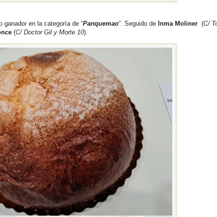
do ganador en la categoría de “
Panquemao
”. Seguido de
Inma Moliner
(
C/ T
once
(
C/ Doctor Gil y Morte 10
).