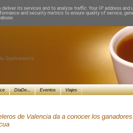
deliver its services and to analyze traffic. Your IP address and
formance and security metrics to ensure quality of service, ge
 abuse.
e la Gastronomía
ice
DíaDe...
Eventos
Viajes
leros de Valencia da a conocer los ganadores
cua