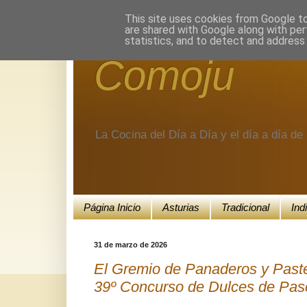
Encuéntranos en Google+.
This site uses cookies from Google to 
are shared with Google along with per
statistics, and to detect and address
Comoju
La Cocina del Día a Día y el día a día d
Página Inicio
Asturias
Tradicional
Ind
31 de marzo de 2026
El Gremio de Panaderos y Paste
39º Concurso de Dulces de Pas