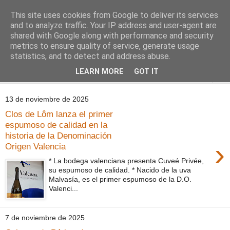
This site uses cookies from Google to deliver its services
Comoju
and to analyze traffic. Your IP address and user-agent are
shared with Google along with performance and security
metrics to ensure quality of service, generate usage
La Cocina del Día a Día y el día a día de la Gastronomía
statistics, and to detect and address abuse.
LEARN MORE
GOT IT
▼
13 de noviembre de 2025
Clos de Lôm lanza el primer
espumoso de calidad en la
historia de la Denominación
›
Origen Valencia
* La bodega valenciana presenta Cuveé Privée,
su espumoso de calidad. * Nacido de la uva
Malvasía, es el primer espumoso de la D.O.
Valenci...
7 de noviembre de 2025