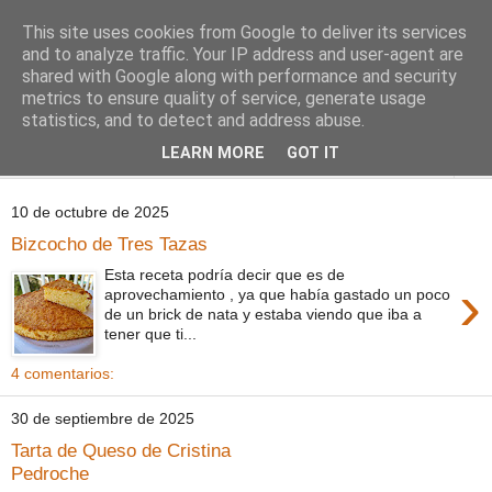
This site uses cookies from Google to deliver its services
Comoju
and to analyze traffic. Your IP address and user-agent are
shared with Google along with performance and security
metrics to ensure quality of service, generate usage
La Cocina del Día a Día y el día a día de la Gastronomía
statistics, and to detect and address abuse.
LEARN MORE
GOT IT
▼
10 de octubre de 2025
Bizcocho de Tres Tazas
Esta receta podría decir que es de
›
aprovechamiento , ya que había gastado un poco
de un brick de nata y estaba viendo que iba a
tener que ti...
4 comentarios:
30 de septiembre de 2025
Tarta de Queso de Cristina
Pedroche