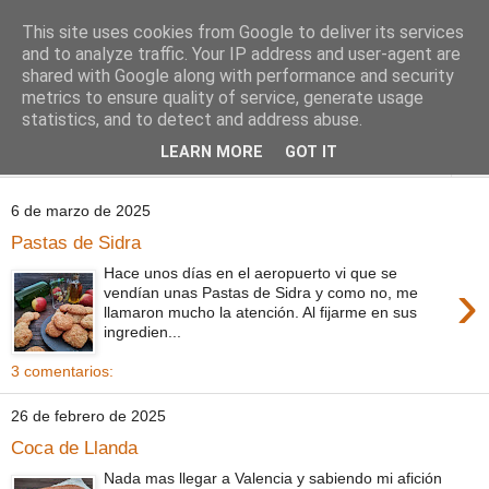
This site uses cookies from Google to deliver its services
Comoju
and to analyze traffic. Your IP address and user-agent are
shared with Google along with performance and security
metrics to ensure quality of service, generate usage
La Cocina del Día a Día y el día a día de la Gastronomía
statistics, and to detect and address abuse.
LEARN MORE
GOT IT
▼
6 de marzo de 2025
Pastas de Sidra
Hace unos días en el aeropuerto vi que se
›
vendían unas Pastas de Sidra y como no, me
llamaron mucho la atención. Al fijarme en sus
ingredien...
3 comentarios:
26 de febrero de 2025
Coca de Llanda
Nada mas llegar a Valencia y sabiendo mi afición