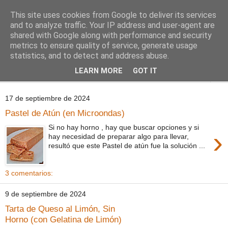
This site uses cookies from Google to deliver its services
Comoju
and to analyze traffic. Your IP address and user-agent are
shared with Google along with performance and security
metrics to ensure quality of service, generate usage
La Cocina del Día a Día y el día a día de la Gastronomía
statistics, and to detect and address abuse.
LEARN MORE
GOT IT
▼
17 de septiembre de 2024
Pastel de Atún (en Microondas)
Si no hay horno , hay que buscar opciones y si
›
hay necesidad de preparar algo para llevar,
resultó que este Pastel de atún fue la solución ...
3 comentarios:
9 de septiembre de 2024
Tarta de Queso al Limón, Sin
Horno (con Gelatina de Limón)