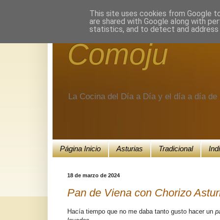
Encuéntranos en Google+.
This site uses cookies from Google to 
are shared with Google along with per
statistics, and to detect and address
Comoju
La Cocina del Día a Día y el día a día d
Página Inicio
Asturias
Tradicional
Ind
18 de marzo de 2024
Pan de Viena con Chorizo Astur
Hacía tiempo que no me daba tanto gusto hacer un
p