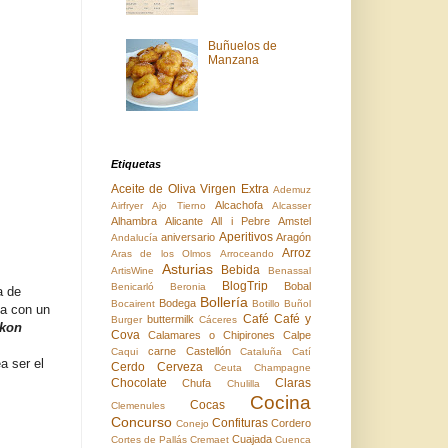
Buñuelos de
Manzana
Etiquetas
Aceite de Oliva Virgen Extra
Ademuz
Alcachofa
Airfryer
Ajo Tierno
Alcasser
Alhambra
Alicante
All i Pebre
Amstel
Aperitivos
aniversario
Aragón
Andalucía
Arroz
Aras de los Olmos
Arroceando
Asturias
Bebida
ArtisWine
Benassal
BlogTrip
Bobal
Benicarló
Beronia
a de
Bollería
Bodega
Bocairent
Botillo
Buñol
na con un
Café
Café y
buttermilk
Burger
Cáceres
Ikon
Cova
Calamares o Chipirones
Calpe
carne
Castellón
Caqui
Cataluña
Catí
a ser el
Cerdo
Cerveza
Ceuta
Champagne
Chocolate
Claras
Chufa
Chulilla
Cocina
Cocas
Clemenules
Concurso
Confituras
Cordero
Conejo
Cuajada
Cortes de Pallás
Cremaet
Cuenca