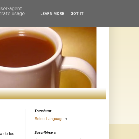
 user-agent
nerate usage
LEARN MORE
GOT IT
Translator
Select Language
▼
Suscribirse a
ra de los