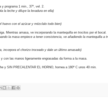
 y programa 1 min., 37º, vel. 2.
a la leche y diluye la levadura en ella)
el huevo con el azúcar y mézclalo todo bien)
iga. Mientras amasa, ve incorporando la mantequilla en trocitos por el bocal.
uando la masa empiece a tener consistencia, ve añadiendo la mantequilla a t
a, incorpora el chorizo troceado y dale un último amasado)
da y con las manos ligeramente engrasadas da forma a la masa.
n leche y SIN PRECALENTAR EL HORNO, hornea a 180º C unos 40 min.