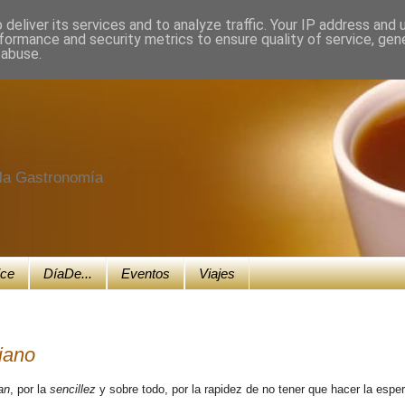
deliver its services and to analyze traffic. Your IP address and
formance and security metrics to ensure quality of service, ge
 abuse.
e la Gastronomía
ice
DíaDe...
Eventos
Viajes
iano
an
, por la
sencillez
y sobre todo, por la rapidez de no tener que hacer la espe