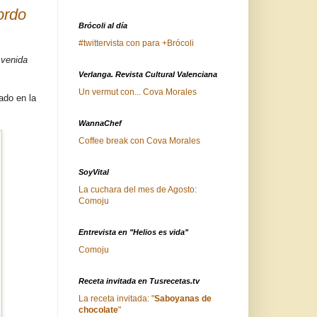
ordo
Brócoli al día
#twittervista con para +Brócoli
venida
Verlanga. Revista Cultural Valenciana
Un vermut con... Cova Morales
ado en la
WannaChef
Coffee break con Cova Morales
SoyVital
La cuchara del mes de Agosto:
Comoju
Entrevista en "Helios es vida"
Comoju
Receta invitada en Tusrecetas.tv
La receta invitada: "
Saboyanas de
chocolate
"