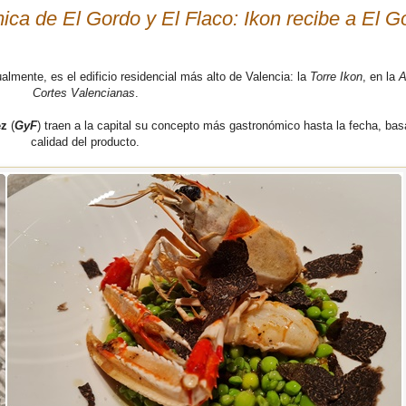
ica de El Gordo y El Flaco: Ikon recibe a El G
almente, es el edificio residencial más alto de Valencia: la
Torre Ikon
, en la
A
Cortes Valencianas
.
ez
(
GyF
) traen a la capital su concepto más gastronómico hasta la fecha, bas
calidad del producto.