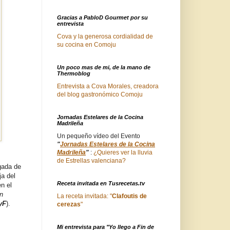
Gracias a PabloD Gourmet por su
entrevista
Cova y la generosa cordialidad de
su cocina en Comoju
Un poco mas de mi, de la mano de
Thermoblog
Entrevista a Cova Morales, creadora
del blog gastronómico Comoju
Jornadas Estelares de la Cocina
Madrileña
Un pequeño vídeo del Evento
"
Jornadas Estelares de la Cocina
Madrileña
"
:
¿Quieres ver la lluvia
de Estrellas valenciana?
gada de
ja del
Receta invitada en Tusrecetas.tv
n el
un
La receta invitada: "
Clafoutis de
yF
).
cerezas
"
Mi entrevista para "Yo llego a Fin de