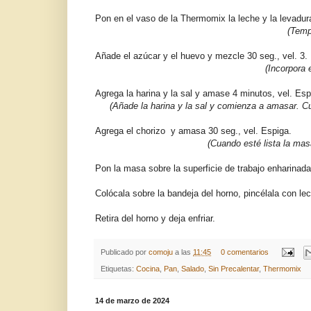
Pon en el vaso de la Thermomix la leche y la levadura
(Templ
Añade el azúcar y el huevo y mezcle 30 seg., vel. 3.
(Incorpora 
Agrega la harina y la sal y amase 4 minutos, vel. Esp
(Añade la harina y la sal y comienza a amasar. C
Agrega el chorizo y amasa 30 seg., vel. Espiga.
(Cuando esté lista la mas
Pon la masa sobre la superficie de trabajo enharina
Colócala sobre la bandeja del horno, pincélala co
Retira del horno y deja enfriar.
Publicado por
comoju
a las
11:45
0 comentarios
Etiquetas:
Cocina
,
Pan
,
Salado
,
Sin Precalentar
,
Thermomix
14 de marzo de 2024