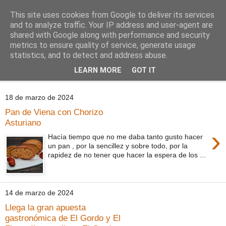
This site uses cookies from Google to deliver its services
Comoju
and to analyze traffic. Your IP address and user-agent are
shared with Google along with performance and security
metrics to ensure quality of service, generate usage
La Cocina del Día a Día y el día a día de la Gastronomía
statistics, and to detect and address abuse.
LEARN MORE
GOT IT
▼
18 de marzo de 2024
Pan de Viena con Chorizo
Asturiano
›
Hacía tiempo que no me daba tanto gusto hacer
un pan , por la sencillez y sobre todo, por la
rapidez de no tener que hacer la espera de los ...
14 de marzo de 2024
Llega la gran apuesta
gastronómica de El Gordo y El