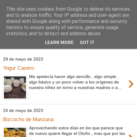
This site uses cookies from Google to deliver its services
Comoju
and to analyze traffic. Your IP address and user-agent are
shared with Google along with performance and security
metrics to ensure quality of service, generate usage
La Cocina del Día a Día y el día a día de la Gastronomía
statistics, and to detect and address abuse.
LEARN MORE
GOT IT
▼
29 de mayo de 2023
Yogur Casero
›
Me apetecía hacer algo sencillo , algo simple ,
algo básico y un poco volver a los orígenes de
nuestra niñez en torno a nuestras madres o a...
24 de mayo de 2023
Bizcocho de Manzana
Aprovechando estos días en los que parece que
de nuevo quiere llegar el Otoño , mas que por las