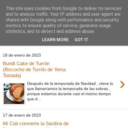
This site uses cookies from Google to deliver its services
Comoju
and to analyze traffic. Your IP address and user-agent are
shared with Google along with performance and security
metrics to ensure quality of service, generate usage
La Cocina del Día a Día y el día a día de la Gastronomía
statistics, and to detect and address abuse.
LEARN MORE
GOT IT
▼
18 de enero de 2023
Bundt Cake de Turrón
(Bizcocho de Turrón de Yema
Tostada)
›
Después de la temporada de Navidad , viene lo
que llamaríamos la temporada de las sobras ,
porque estamos durante casi el mismo tiempo
que d...
17 de enero de 2023
Mi Cub convierte la Sardina de