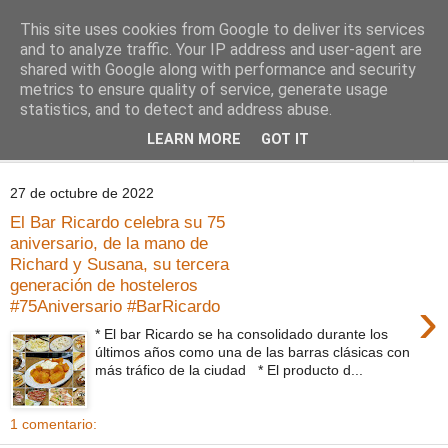
This site uses cookies from Google to deliver its services
Comoju
and to analyze traffic. Your IP address and user-agent are
shared with Google along with performance and security
metrics to ensure quality of service, generate usage
La Cocina del Día a Día y el día a día de la Gastronomía
statistics, and to detect and address abuse.
LEARN MORE
GOT IT
▼
27 de octubre de 2022
El Bar Ricardo celebra su 75
aniversario, de la mano de
Richard y Susana, su tercera
generación de hosteleros
›
#75Aniversario #BarRicardo
* El bar Ricardo se ha consolidado durante los
últimos años como una de las barras clásicas con
más tráfico de la ciudad * El producto d...
1 comentario: