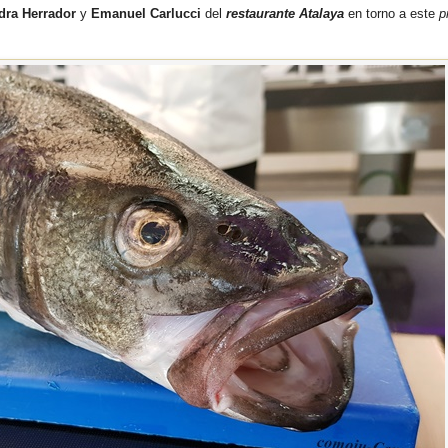
dra Herrador
y
Emanuel Carlucci
del
restaurante Atalaya
en torno a este
p