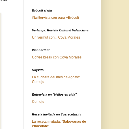
Brócoli al día
#twittervista con para +Brócoli
Verlanga. Revista Cultural Valenciana
Un vermut con... Cova Morales
WannaChef
Coffee break con Cova Morales
SoyVital
La cuchara del mes de Agosto:
Comoju
Entrevista en "Helios es vida"
Comoju
Receta invitada en Tusrecetas.tv
La receta invitada: "
Saboyanas de
chocolate
"