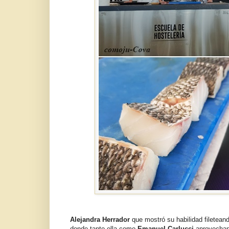
Alejandra Herrador
que mostró su habilidad filetean
donde tanto ella como
Emanuel Carlucci
aprovechan 