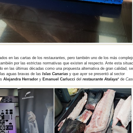
dos en las cartas de los restaurantes, pero también uno de los más complej
también por las estrictas normativas que existen al respecto. Ante esta situac
do en las últimas décadas como una propuesta alternativa de gran calidad, se
 las aguas bravas de las
Islas Canarias
y que ayer se presentó al sector
os
Alejandra Herrador
y
Emanuel Carlucci
del
restaurante Atalaya
* de
Cast