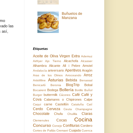
Buñuelos de
Manzana
omo
ivado las
 así,
Etiquetas
Aceite de Oliva Virgen Extra
Ademuz
Alcachofa
Airfryer
Ajo Tierno
Alcasser
Alhambra
Alicante
All i Pebre
Amstel
Aperitivos
aniversario
Aragón
Andalucía
Arroz
Aras de los Olmos
Arroceando
Asturias
Bebida
ArtisWine
Benassal
BlogTrip
Bobal
Benicarló
Beronia
Bollería
Bodega
Bocairent
Botillo
Buñol
Café
Café y
buttermilk
Burger
Cáceres
Cova
Calamares o Chipirones
Calpe
carne
Castellón
Caqui
Cataluña
Catí
Cerdo
Cerveza
Ceuta
Champagne
Chocolate
Claras
Chufa
Chulilla
Cocina
Cocas
Clemenules
Concurso
Confituras
Cordero
Conejo
Cuajada
Cortes de Pallás
Cremaet
Cuenca