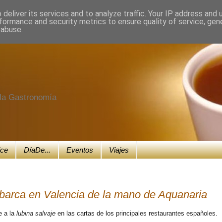
deliver its services and to analyze traffic. Your IP address and
formance and security metrics to ensure quality of service, ge
 abuse.
e la Gastronomía
ice
DíaDe...
Eventos
Viajes
barca en Valencia de la mano de Aquanaria
e a la
lubina salvaje
en las cartas de los principales restaurantes españoles.