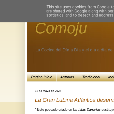
Encuéntranos en Google+.
This site uses cookies from Google to 
are shared with Google along with per
statistics, and to detect and address
Comoju
La Cocina del Día a Día y el día a día d
Página Inicio
Asturias
Tradicional
Ind
31 de mayo de 2022
La Gran Lubina Atlántica desem
* Este pescado criado en las
Islas Canarias
sustituy