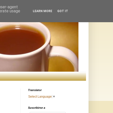
 user-agent
nerate usage
LEARN MORE
GOT IT
Translator
Select Language
▼
Suscribirse a