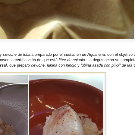
y
ceviche de lubin
a preparado por el
sushiman de Aquanaria
, con el objetivo 
posee la certificación de que está
libre de anisaki
. La degustación se complet
rsal
, que preparó
cevich
e,
lubina con hinojo
y
lubina asada con pil-pil de las