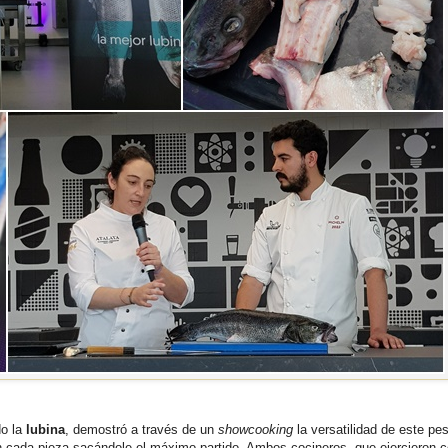
do la
lubina
, demostró a través de un
showcooking
la versatilidad de este pe
cada pieza sacándole el máximo partido. Ambos cocineros, que ejercieron 