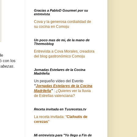
Gracias a PabloD Gourmet por su
entrevista
Cova y la generosa cordialidad de
su cocina en Comoju
Un poco mas de mi, de la mano de
Thermoblog
Entrevista a Cova Morales, creadora
de
del blog gastronómico Comoju
ó con los
 cabezas
.
Jornadas Estelares de la Cocina
Madrileña
Un pequeño vídeo del Evento
"
Jornadas Estelares de la Cocina
Madrileña
"
:
¿Quieres ver la lluvia
de Estrellas valenciana?
Receta invitada en Tusrecetas.tv
La receta invitada: "
Clafoutis de
cerezas
"
Mi entrevista para "Yo llego a Fin de