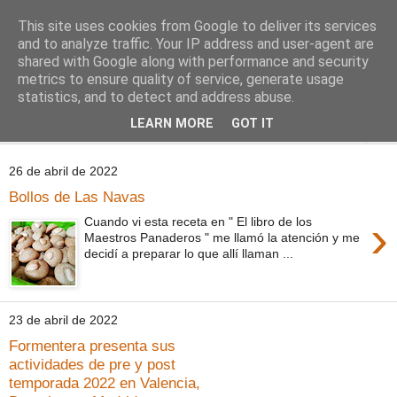
This site uses cookies from Google to deliver its services
Comoju
and to analyze traffic. Your IP address and user-agent are
shared with Google along with performance and security
metrics to ensure quality of service, generate usage
La Cocina del Día a Día y el día a día de la Gastronomía
statistics, and to detect and address abuse.
LEARN MORE
GOT IT
▼
26 de abril de 2022
Bollos de Las Navas
›
Cuando vi esta receta en " El libro de los
Maestros Panaderos " me llamó la atención y me
decidí a preparar lo que allí llaman ...
23 de abril de 2022
Formentera presenta sus
actividades de pre y post
temporada 2022 en Valencia,