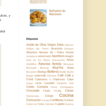
Buñuelos de
Manzana
lces, y
a
ohol
Etiquetas
Aceite de Oliva Virgen Extra
Ademuz
Alcachofa
Airfryer
Ajo Tierno
Alcasser
Alhambra
Alicante
All i Pebre
Amstel
Aperitivos
aniversario
Aragón
Andalucía
Arroz
Aras de los Olmos
Arroceando
Asturias
Bebida
ArtisWine
Benassal
BlogTrip
Bobal
Benicarló
Beronia
Bollería
Bodega
Bocairent
Botillo
Buñol
Café
Café y
buttermilk
Burger
Cáceres
Cova
Calamares o Chipirones
Calpe
carne
Castellón
Caqui
Cataluña
Catí
Cerdo
Cerveza
Ceuta
Champagne
Chocolate
Claras
Chufa
Chulilla
Cocina
Cocas
Clemenules
Concurso
Confituras
Cordero
Conejo
Cuajada
Cortes de Pallás
Cremaet
Cuenca