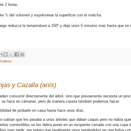
nte 2 horas.
e ¾ del volumen y espolvorear la superficie con té matcha.
luego reduzca la temperatura a 150º y deje unos 5 minutos mas hasta que se 
Galletas
as y Cazalla (anís)
ueden consumir directamente del árbol, sino que previamente necesita un pro
l se hace en cámaras, pero de manera casera también podemos hacer.
ibilidad de probarlo en casa hasta hace unos días.
 sabían que les pasaba a unos árboles que daban caquis pero no había quie
los comestibles se les debía poner en un recipiente cerrado con una copa 
 días mas tarde, me entero que igualmente sirve poniéndolos en una bolsa co