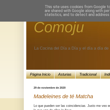
Encuéntranos en Google+.
This site uses cookies from Google to 
are shared with Google along with per
statistics, and to detect and address
Comoju
La Cocina del Día a Día y el día a día d
Página Inicio
Asturias
Tradicional
Ind
29 de noviembre de 2020
Madeleines de té Matcha
Lo que pueden ser las coincidencias. Justo me veo 