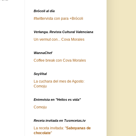
Brócoli al día
#twittervista con para +Brócoli
Verlanga. Revista Cultural Valenciana
Un vermut con... Cova Morales
WannaChef
Coffee break con Cova Morales
SoyVital
La cuchara del mes de Agosto:
Comoju
Entrevista en "Helios es vida"
Comoju
Receta invitada en Tusrecetas.tv
La receta invitada: "
Saboyanas de
chocolate
"