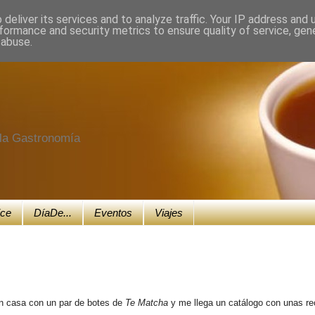
deliver its services and to analyze traffic. Your IP address and
formance and security metrics to ensure quality of service, ge
 abuse.
e la Gastronomía
ice
DíaDe...
Eventos
Viajes
en casa con un par de botes de
Te Matcha
y me llega un catálogo con unas re