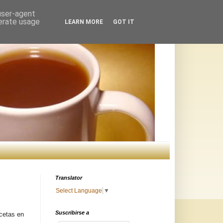
 user-agent
nerate usage
LEARN MORE
GOT IT
Translator
Select Language
▼
Suscribirse a
cetas en