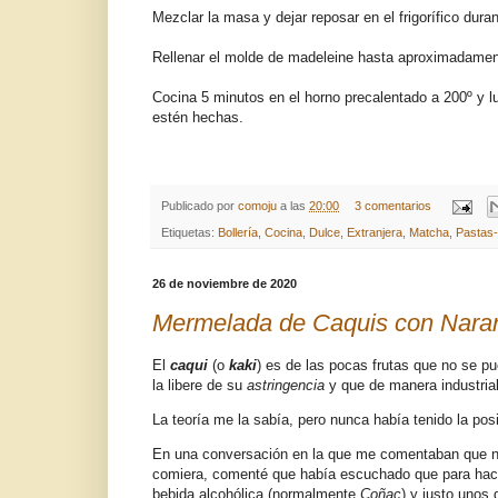
Mezclar la masa y dejar reposar en el frigorífico dura
Rellenar el molde de madeleine hasta aproximadament
Cocina 5 minutos en el horno precalentado a 200º y 
estén hechas.
Publicado por
comoju
a las
20:00
3 comentarios
Etiquetas:
Bollería
,
Cocina
,
Dulce
,
Extranjera
,
Matcha
,
Pastas-
26 de noviembre de 2020
Mermelada de Caquis con Naranj
El
caqui
(o
kaki
) es de las pocas frutas que no se p
la libere de su
astringencia
y que de manera industria
La teoría me la sabía, pero nunca había tenido la pos
En una conversación en la que me comentaban que no
comiera, comenté que había escuchado que para hacer
bebida alcohólica (normalmente
Coñac
) y justo unos