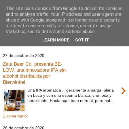
This site uses cookies from Google to deliver its services
Comoju
and to analyze traffic. Your IP address and user-agent are
shared with Google along with performance and security
metrics to ensure quality of service, generate usage
La Cocina del Día a Día y el día a día de la Gastronomía
statistics, and to detect and address abuse.
LEARN MORE
GOT IT
▼
27 de octubre de 2020
Zeta Beer Co. presenta BE-
LOW, una innovadora IPA sin
alcohol distribuida por
Bierwinkel
›
Una IPA aromática , ligeramente amarga, plena
en boca y con una espuma blanca, cremosa y
persistente. Hasta aquí todo normal, pero hab...
1 comentario:
26 de octubre de 2020